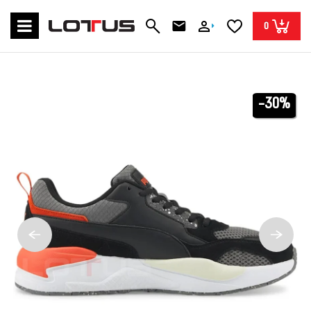
0
-30%