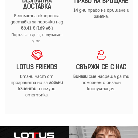
БЕЗПЛАТНА
ПРАВО НА ВРЪЩАНЕ
ДОСТАВКА
14
дни право на връщане и
Безплатна експресна
замяна.
доставка за поръчки над
86.41 € (169 лв.)
Поръчваш днес, получаваш
утре.
LOTUS FRIENDS
СВЪРЖИ СЕ С НАС
Стани част от
Винаги
сме насреща да ти
програмата ни за
лоялни
помогнем с онлайн
клиенти
и получи
консултация.
отстъпка.