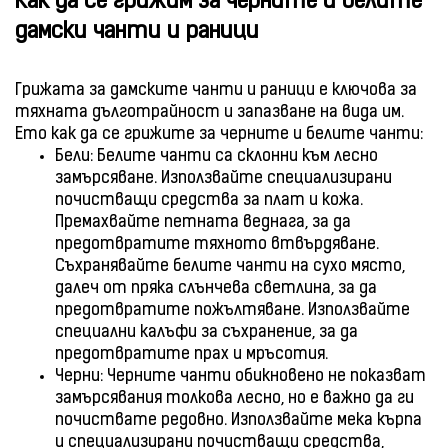
Как да се грижим за черните и белите
дамски чанти и раници
Грижата за дамските чанти и раници е ключова за
тяхната дълготрайност и запазване на вида им.
Ето как да се грижите за черните и белите чанти:
Бели: Белите чанти са склонни към лесно
замърсяване. Използвайте специализирани
почистващи средства за плат и кожа.
Премахвайте петната веднага, за да
предотвратите тяхното втвърдяване.
Съхранявайте белите чанти на сухо място,
далеч от пряка слънчева светлина, за да
предотвратите пожълтяване. Използвайте
специални калъфи за съхранение, за да
предотвратите прах и мръсотия.
Черни: Черните чанти обикновено не показват
замърсявания толкова лесно, но е важно да ги
почиствате редовно. Използвайте мека кърпа
и специализирани почистващи средства,