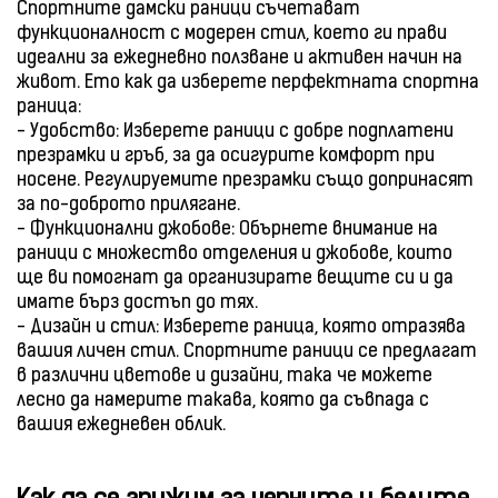
Спортните дамски раници съчетават
функционалност с модерен стил, което ги прави
идеални за ежедневно ползване и активен начин на
живот. Ето как да изберете перфектната спортна
раница:
- Удобство: Изберете раници с добре подплатени
презрамки и гръб, за да осигурите комфорт при
носене. Регулируемите презрамки също допринасят
за по-доброто прилягане.
- Функционални джобове: Обърнете внимание на
раници с множество отделения и джобове, които
ще ви помогнат да организирате вещите си и да
имате бърз достъп до тях.
- Дизайн и стил: Изберете раница, която отразява
вашия личен стил. Спортните раници се предлагат
в различни цветове и дизайни, така че можете
лесно да намерите такава, която да съвпада с
вашия ежедневен облик.