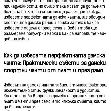
само че осигуряват пространство за всичките ви
принадлежности, но също така могат да допълнят
визията ви. В тази статия ще разгледаме как да
изберете перфектната дамска чанта, ще обсъдим
спортните дамски раници, грижа за тях и как да
изберете модели според сезона. Освен това ще
разгледаме популярни марки и как да направите най-
добрия избор.
Как да изберете перфектната дамска
чанта: Практически съвети за дамски
спортни чанти от плат и през рамо
Изборът на дамска чанта зависи от много фактори,
включително стил, функционалност и удобство.
Когато става въпрос за дамски спортни чанти от
плат и чанти през рамо, ето няколко съвета, които
да ви помогнат: