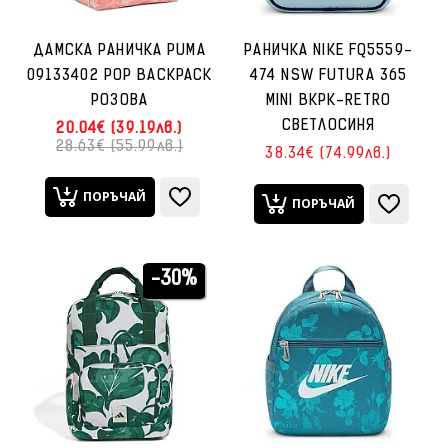
ДАМСКА РАНИЧКА PUMA
РАНИЧКА NIKE FQ5559-
09133402 POP BACKPACK
474 NSW FUTURA 365
РОЗОВА
MINI BKPK-RETRO
СВЕТЛОСИНЯ
20.04€ (39.19лв.)
28.63€ (55.99лв.)
38.34€ (74.99лв.)
ПОРЪЧАЙ
ПОРЪЧАЙ
-30%