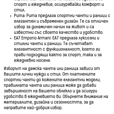
спорт и ежедневие, осигурявайки комфорт и
стил.
Puma: Puma предлага спортни чанти и раници с
елегантен и съвременен дизайн. Те са отличен
избор за динамичен начин на живот и са
известни със своето качество и удобство.
EA7 Emporio Armani: EA7 предлага луксозни и
стилни чанти и раници. Те съчетават
елегантност с функционалност, което ги
прави подходящи както за спорт, така и за
ежедневно носене.
Изборът на дамска чанта или раница зависи от
вашите лични нужди и стил. От платнените
спортни чанти до кожените елегантни модели,
правилната чанта или раница може да добави
завършеност на вашето облекло и да осигури
удобство в ежедневието ви. Обърнете внимание на
материалите, дизайна и сезонността, за да
направите най-добрия избор.