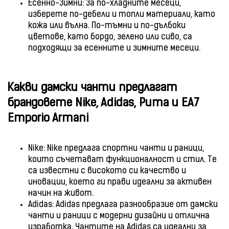
Есенно-Зимни: За по-хладните месеци,
изберете по-дебели и топли материали, като
кожа или вълна. По-тъмни и по-дълбоки
цветове, като бордо, зелено или сиво, са
подходящи за есенните и зимните месеци.
Какви дамски чанти предлагат
брандовете Nike, Adidas, Puma и EA7
Emporio Armani
Nike: Nike предлага спортни чанти и раници,
които съчетават функционалност и стил. Те
са известни с високото си качество и
иновации, което ги прави идеални за активен
начин на живот.
Adidas: Adidas предлага разнообразие от дамски
чанти и раници с модерни дизайни и отлична
изработка. Чантите на Adidas са идеални за