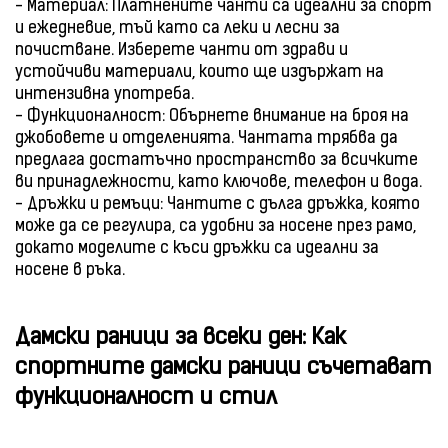
- Материал: Платнените чанти са идеални за спорт
и ежедневие, тъй като са леки и лесни за
почистване. Изберете чанти от здрави и
устойчиви материали, които ще издържат на
интензивна употреба.
- Функционалност: Обърнете внимание на броя на
джобовете и отделенията. Чантата трябва да
предлага достатъчно пространство за всичките
ви принадлежности, като ключове, телефон и вода.
- Дръжки и ремъци: Чантите с дълга дръжка, която
може да се регулира, са удобни за носене през рамо,
докато моделите с къси дръжки са идеални за
носене в ръка.
Дамски раници за всеки ден: Как
спортните дамски раници съчетават
функционалност и стил