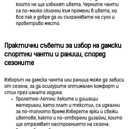
които не ще избелят цвета. Черните чанти
са по-малко склонни към промени в цвета, но
все пак е добре да ги съхранявате на сухо и
проветриво място.
Практични съвети за избор на дамски
спортни чанти и раници, според
сезоните
Изборът на дамска чанта или раница може да зависи
от сезона, за да осигурите оптимален комфорт и
стил през цялата година.
Пролетно-Летни: Леките и дишащи
материали, като плат и текстил, са идеални
за по-топлото време.Изберете ярки и свежи
цветове, както и по-отворени дизайни, които
ще отразяват настроението на сезона.