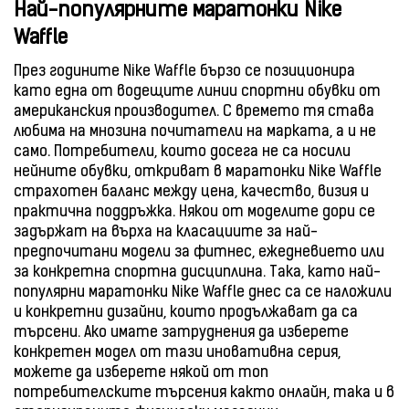
Най-популярните маратонки Nike
Waffle
През годините Nike Waffle бързо се позиционира
като една от водещите линии спортни обувки от
американския производител. С времето тя става
любима на мнозина почитатели на марката, а и не
само. Потребители, които досега не са носили
нейните обувки, откриват в маратонки Nike Waffle
страхотен баланс между цена, качество, визия и
практична поддръжка. Някои от моделите дори се
задържат на върха на класациите за най-
предпочитани модели за фитнес, ежедневието или
за конкретна спортна дисциплина. Така, като най-
популярни маратонки Nike Waffle днес са се наложили
и конкретни дизайни, които продължават да са
търсени. Ако имате затруднения да изберете
конкретен модел от тази иновативна серия,
можете да изберете някой от топ
потребителските търсения както онлайн, така и в