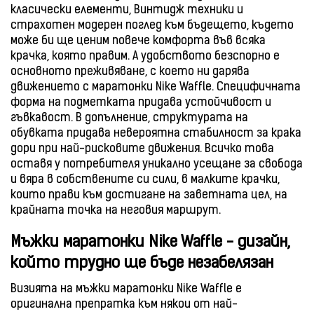
класически елементи, Винтидж техники и
страхотен модерен поглед към бъдещето, където
може би ще ценим повече комфорта във всяка
крачка, която правим. А удобството безспорно е
основното преживяване, с което ни дарява
движението с маратонки Nike Waffle. Специфичната
форма на подметката придава устойчивост и
гъвкавост. В допълнение, структурата на
обувката придава невероятна стабилност за крака
дори при най-рисковите движения. Всичко това
оставя у потребителя уникално усещане за свобода
и вяра в собствените си сили, в малките крачки,
които прави към достигане на заветната цел, на
крайната точка на неговия маршрут.
Мъжки маратонки Nike Waffle - дизайн,
който трудно ще бъде незабелязан
Визията на мъжки маратонки Nike Waffle е
оригинална препратка към някои от най-