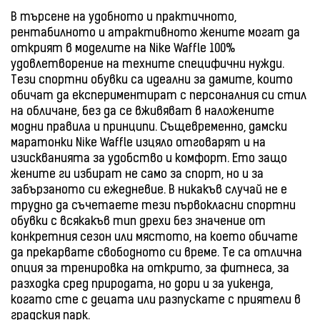
В търсене на удобното и практичното,
рентабилното и атрактивното жените могат да
открият в моделите на Nike Waffle 100%
удовлетворение на техните специфични нужди.
Тези спортни обувки са идеални за дамите, които
обичат да експериментират с персоналния си стил
на обличане, без да се вживяват в наложените
модни правила и принципи. Същевременно, дамски
маратонки Nike Waffle изцяло отговарят и на
изискванията за удобство и комфорт. Ето защо
жените ги избират не само за спорт, но и за
забързаното си ежедневие. В никакъв случай не е
трудно да съчетаете тези първокласни спортни
обувки с всякакъв тип дрехи без значение от
конкретния сезон или мястото, на което обичате
да прекарвате свободното си време. Те са отлична
опция за тренировка на открито, за фитнеса, за
разходка сред природата, но дори и за уикенда,
когато сте с децата или разпускате с приятели в
градския парк.