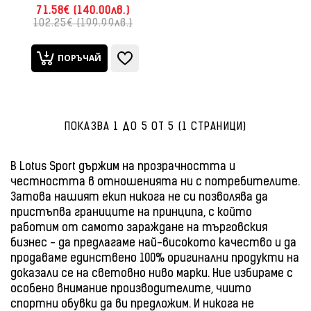
71.58€ (140.00лв.)
102.25€ (199.99лв.)
ПОРЪЧАЙ
ПОКАЗВА 1 ДО 5 ОТ 5 (1 СТРАНИЦИ)
В Lotus Sport държим на прозрачността и
честността в отношенията ни с потребителите.
Затова нашият екип никога не си позволява да
пристъпва границите на принципа, с който
работим от самото зараждане на търговския
бизнес - да предлагаме най-високото качество и да
продаваме единствено 100% оригинални продукти на
доказали се на световно ниво марки. Ние избираме с
особено внимание производителите, чиито
спортни обувки да ви предложим. И никога не