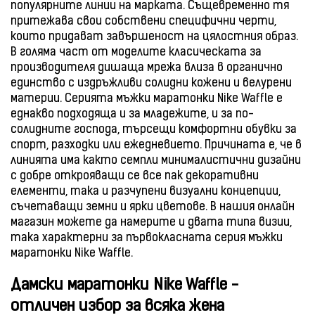
популярните линии на марката. Същевременно тя
притежава свои собствени специфични черти,
които придават завършеност на цялостния образ.
В голяма част от моделите класическата за
производителя дишаща мрежа влиза в органично
единство с издръжливи солидни кожени и велурени
материи. Серията мъжки маратонки Nike Waffle е
еднакво подходяща и за младежите, и за по-
солидните господа, търсещи комфортни обувки за
спорт, разходки или ежедневието. Причината е, че в
линията има както семпли минималистични дизайни
с добре открояващи се все пак декоративни
елементи, така и разчупени визуални концепции,
съчетаващи земни и ярки цветове. В нашия онлайн
магазин можете да намерите и двата типа визии,
така характерни за първокласната серия мъжки
маратонки Nike Waffle.
Дамски маратонки Nike Waffle -
отличен избор за всяка жена