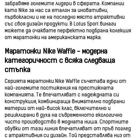
забравяме големите лидери в сферата. Компании
като Nike за нас са еталон за иновативни,
първокласни и не на последно място атрактивни
със своя дизайн продукти. В Lotus Sport винаги
можете да очаквате перфектно подбрана колекция
от маратонки на американската марка.
Маратонки Nike Waffle - модерна
категоричност с всяка следваща
стъпка
Серията маратонки Nike Waffle съчетава едни от
най-големите постижения на престижната
компанията. Те впечатляват с надеждната си
конструкция, комбинираща внимателно подбрани
материи от най-висок клас, включително и
рециклирани в духа на съвременното екологично
чисто производство в модната ниша. Спортните
обувки от тази линия впечатляват от пръв поглед
с атрактивния си дизайн. Той представлява низ от