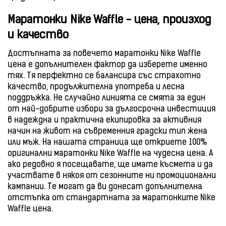
Маратонки Nike Waffle - цена, произход
и качество
Достъпната за повечето маратонки Nike Waffle
цена е допълнителен фактор да изберете именно
тях. Тя перфектно се балансира със страхотно
качество, продължителна употреба и лесна
поддръжка. Не случайно линията се смята за един
от най-добрите избори за дългосрочна инвестиция
в надеждна и практична екипировка за активния
начин на живот на съвременния градски тип жена
или мъж. На нашата страница ще откриете 100%
оригинални маратонки Nike Waffle на чудесна цена. А
ако редовно я посещавате, ще имате късмета и да
участвате в някоя от сезонните ни промоционални
кампании. Те могат да ви донесат допълнителна
отстъпка от стандартната за маратонките Nike
Waffle цена.