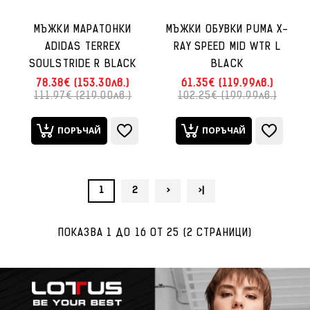
МЪЖКИ МАРАТОНКИ
МЪЖКИ ОБУВКИ PUMA X-
ADIDAS TERREX
RAY SPEED MID WTR L
SOULSTRIDE R BLACK
BLACK
78.38€ (153.30лв.)
61.35€ (119.99лв.)
111.97€ (219.00лв.)
102.25€ (199.99лв.)
ПОРЪЧАЙ
ПОРЪЧАЙ
1
2
>
>|
ПОКАЗВА 1 ДО 16 ОТ 25 (2 СТРАНИЦИ)