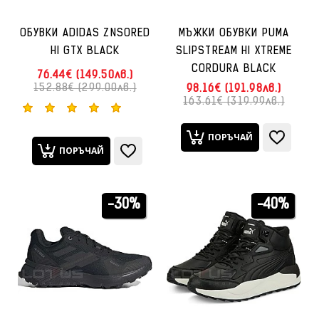
ОБУВКИ ADIDAS ZNSORED
МЪЖКИ ОБУВКИ PUMA
HI GTX BLACK
SLIPSTREAM HI XTREME
CORDURA BLACK
76.44€ (149.50лв.)
152.88€ (299.00лв.)
98.16€ (191.98лв.)
163.61€ (319.99лв.)
ПОРЪЧАЙ
ПОРЪЧАЙ
-30%
-40%