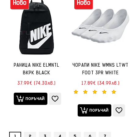
Ново
Ново
РАНИЦА NIKE ELMNTL
ЧОРАПИ NIKE WMNS LTWT
BKPK BLACK
FOOT 3PR WHITE
37.99€ (74.30лв.)
17.89€ (34.99лв.)
ПОРЪЧАЙ
ПОРЪЧАЙ
1
2
3
4
5
6
7