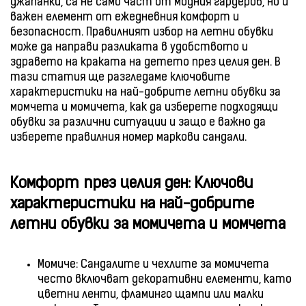
джапанки, са не само част от модния гардероб, но и
важен елемент от ежедневния комфорт и
безопасност. Правилният избор на летни обувки
може да направи разликата в удобството и
здравето на краката на детето през целия ден. В
тази статия ще разгледаме ключовите
характеристики на най-добрите летни обувки за
момчета и момичета, как да изберете подходящи
обувки за различни ситуации и защо е важно да
изберете правилния номер маркови сандали.
Комфорт през целия ден: Ключови
характеристики на най-добрите
летни обувки за момичета и момчета
Момиче: Сандалите и чехлите за момичета
често включват декоративни елементи, като
цветни ленти, фламинго щампи или малки