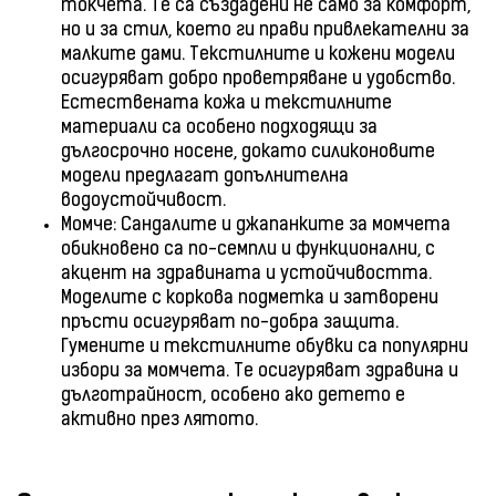
токчета. Те са създадени не само за комфорт,
но и за стил, което ги прави привлекателни за
малките дами. Текстилните и кожени модели
осигуряват добро проветряване и удобство.
Естествената кожа и текстилните
материали са особено подходящи за
дългосрочно носене, докато силиконовите
модели предлагат допълнителна
водоустойчивост.
Момче: Сандалите и джапанките за момчета
обикновено са по-семпли и функционални, с
акцент на здравината и устойчивостта.
Моделите с коркова подметка и затворени
пръсти осигуряват по-добра защита.
Гумените и текстилните обувки са популярни
избори за момчета. Те осигуряват здравина и
дълготрайност, особено ако детето е
активно през лятото.