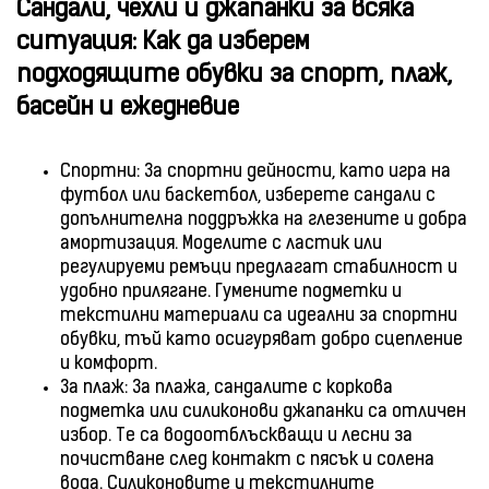
Сандали, чехли и джапанки за всяка
ситуация: Как да изберем
подходящите обувки за спорт, плаж,
басейн и ежедневие
Спортни: За спортни дейности, като игра на
футбол или баскетбол, изберете сандали с
допълнителна поддръжка на глезените и добра
амортизация. Моделите с ластик или
регулируеми ремъци предлагат стабилност и
удобно прилягане. Гумените подметки и
текстилни материали са идеални за спортни
обувки, тъй като осигуряват добро сцепление
и комфорт.
За плаж: За плажа, сандалите с коркова
подметка или силиконови джапанки са отличен
избор. Те са водоотблъскващи и лесни за
почистване след контакт с пясък и солена
вода. Силиконовите и текстилните