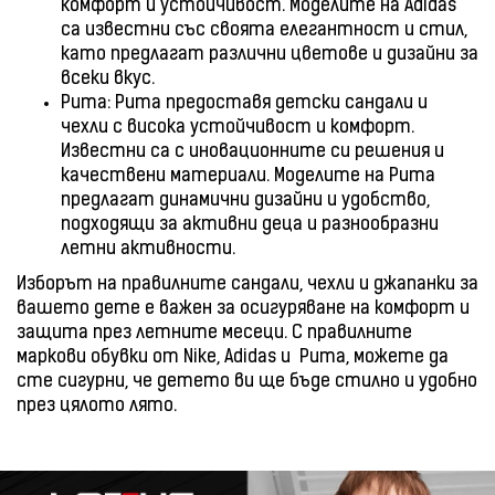
комфорт и устойчивост. Моделите на Adidas
са известни със своята елегантност и стил,
като предлагат различни цветове и дизайни за
всеки вкус.
Puma: Puma предоставя детски сандали и
чехли с висока устойчивост и комфорт.
Известни са с иновационните си решения и
качествени материали. Моделите на Puma
предлагат динамични дизайни и удобство,
подходящи за активни деца и разнообразни
летни активности.
Изборът на правилните сандали, чехли и джапанки за
вашето дете е важен за осигуряване на комфорт и
защита през летните месеци. С правилните
маркови обувки от Nike, Adidas и Puma, можете да
сте сигурни, че детето ви ще бъде стилно и удобно
през цялото лято.