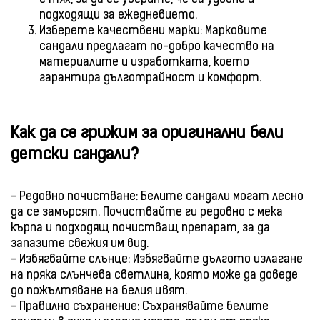
с тях, за да се уверите, че са удобни и
подходящи за ежедневието.
Изберете качествени марки: Марковите
сандали предлагат по-добро качество на
материалите и изработката, което
гарантира дълготрайност и комфорт.
Как да се грижим за оригинални бели
детски сандали?
- Редовно почистване: Белите сандали могат лесно
да се замърсят. Почиствайте ги редовно с мека
кърпа и подходящ почистващ препарат, за да
запазите свежия им вид.
- Избягвайте слънце: Избягвайте дългото излагане
на пряка слънчева светлина, която може да доведе
до пожълтяване на белия цвят.
- Правилно съхранение: Съхранявайте белите