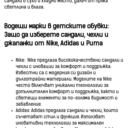
сандали в сухо и хладно място, далеч от пряка
светлина и влага.
Водещи марки в детските обувки:
Защо да изберете сандали, чехли и
джапанки от Nike, Adidas и Puma
Nike: Nike предлага висококачествени сандали и
чехли с иновации за комфорт и поддръжка.
Известни са с модерния си дизайн и
дълготрайни материали. Моделите на Nike
често включват уникални технологии за
допълнителен комфорт и поддръжка, както и
светещи елементи за по-голяма видимост и
забавление.
Adidas: Adidas предлага сандали и чехли, които
съчетават стил и функция. Използват
иновативни технологии за максимален