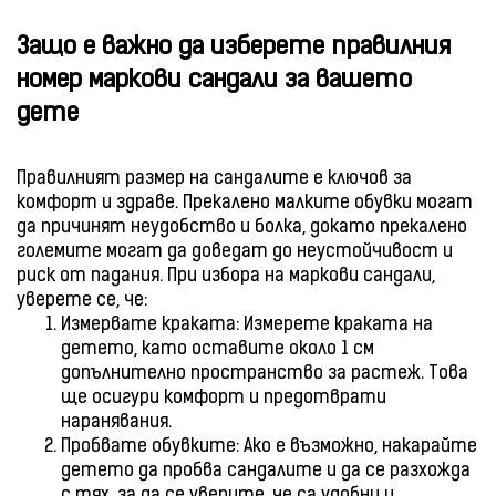
Защо е важно да изберете правилния
номер маркови сандали за вашето
дете
Правилният размер на сандалите е ключов за
комфорт и здраве. Прекалено малките обувки могат
да причинят неудобство и болка, докато прекалено
големите могат да доведат до неустойчивост и
риск от падания. При избора на маркови сандали,
уверете се, че:
Измервате краката: Измерете краката на
детето, като оставите около 1 см
допълнително пространство за растеж. Това
ще осигури комфорт и предотврати
наранявания.
Пробвате обувките: Ако е възможно, накарайте
детето да пробва сандалите и да се разхожда