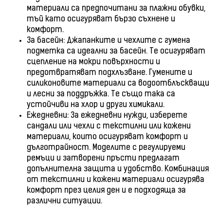
материали са предпочитани за плажни обувки,
тъй като осигуряват бързо съхнене и
комфорт.
За басейн: Джапанките и чехлите с гумена
подметка са идеални за басейн. Те осигуряват
сцепление на мокри повърхности и
предотвратяват подхлъзване. Гумените и
силиконовите материали са водоотблъскващи
и лесни за поддръжка. Те също така са
устойчиви на хлор и други химикали.
Ежедневни: За ежедневни нужди, изберете
сандали или чехли с текстилни или кожени
материали, които осигуряват комфорт и
дълготрайност. Моделите с регулируеми
ремъци и затворени пръсти предлагат
допълнителна защита и удобство. Комбинация
от текстилни и кожени материали осигурява
комфорт през целия ден и е подходяща за
различни ситуации.