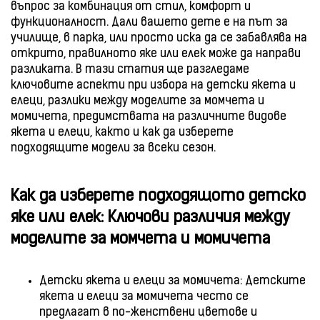
въпрос за комбинация от стил, комфорт и
функционалност. Дали вашето дете е на път за
училище, в парка, или просто иска да се забавлява на
открито, правилното яке или елек може да направи
разликата. В тази статия ще разгледаме
ключовите аспекти при избора на детски якета и
елеци, разлики между моделите за момчета и
момичета, предимствата на различните видове
якета и елеци, както и как да изберете
подходящите модели за всеки сезон.
Как да изберете подходящото детско
яке или елек: Ключови различия между
моделите за момчета и момичета
Детски якета и елеци за момичета: Детските
якета и елеци за момичета често се
предлагат в по-женствени цветове и