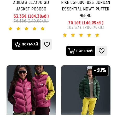
ADIDAS JL7390 SD
NIKE 95F009-023 JORDAN
JACKET РОЗОВО
ESSENTIAL MDWT PUFFER
ЧЕРНО
53.33€ (104.30лв.)
76.18€ (149.00лв.)
75.16€ (146.99лв.)
107.37€ (209.99лв.)
ПОРЪЧАЙ
ПОРЪЧАЙ
-30%