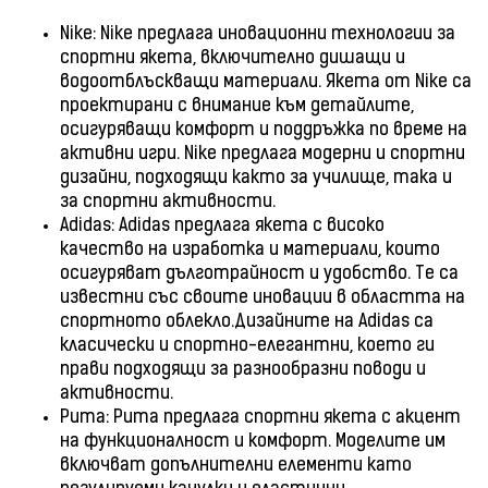
Nike: Nike предлага иновационни технологии за
спортни якета, включително дишащи и
водоотблъскващи материали. Якета от Nike са
проектирани с внимание към детайлите,
осигуряващи комфорт и поддръжка по време на
активни игри. Nike предлага модерни и спортни
дизайни, подходящи както за училище, така и
за спортни активности.
Adidas: Adidas предлага якета с високо
качество на изработка и материали, които
осигуряват дълготрайност и удобство. Те са
известни със своите иновации в областта на
спортното облекло.Дизайните на Adidas са
класически и спортно-елегантни, което ги
прави подходящи за разнообразни поводи и
активности.
Puma: Puma предлага спортни якета с акцент
на функционалност и комфорт. Моделите им
включват допълнителни елементи като