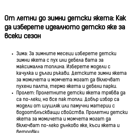
От летни до зимни детски якета: Как
да изберете идеалното детско яке за
всеки сезон
Зима: За зимните месеци изберете детски
зимни якета с пух или дебела вата за
максимална топлина. Изберете модели с
качулка и дълги ръкави. Детските зимни якета
за момичета и момчета могат да включват
пухени палта, термо якета и дебели парки.
Пролет: Пролетните детски якета трябва да
са по-леки, но все пак топли. Добър избор са
модели от шушляк или памучни материи с
водоотблъскващи свойства. Пролетни детски
якета за момичета и момчета могат да
включват по-леко дънково яке, къси якета и
ветровки.