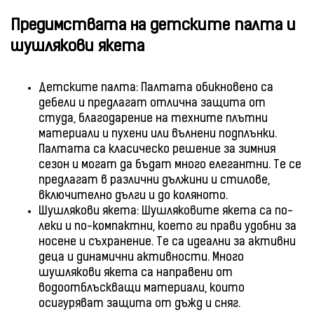
Предимствата на детските палта и
шушлякови якета
Детските палта: Палтата обикновено са
дебели и предлагат отлична защита от
студа, благодарение на техните плътни
материали и пухени или вълнени подплънки.
Палтата са класическо решение за зимния
сезон и могат да бъдат много елегантни. Те се
предлагат в различни дължини и стилове,
включително дълги и до коляното.
Шушлякови якета: Шушляковите якета са по-
леки и по-компактни, което ги прави удобни за
носене и съхранение. Те са идеални за активни
деца и динамични активности. Много
шушлякови якета са направени от
водоотблъскващи материали, които
осигуряват защита от дъжд и сняг.