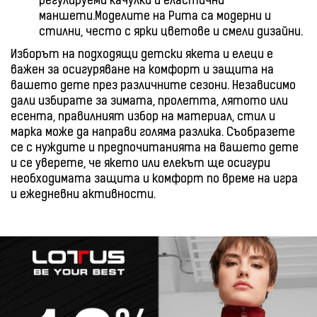
регулируеми качулки и еластични
маншети.Моделите на Puma са модерни и
стилни, често с ярки цветове и смели дизайни.
Изборът на подходящи детски якета и елеци е
важен за осигуряване на комфорт и защита на
вашето дете през различните сезони. Независимо
дали избирате за зимата, пролетта, лятото или
есента, правилният избор на материал, стил и
марка може да направи голяма разлика. Съобразете
се с нуждите и предпочитанията на вашето дете
и се уверете, че якето или елекът ще осигури
необходимата защита и комфорт по време на игра
и ежедневни активности.