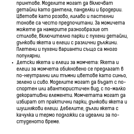
принтове. Моделите могат да включват
детайли като дантела, панделки и бродерии.
Цветове като розово, лилаво и пастелни
тонове са често предпочитани. За момичета
можете да намерите разнообразие от
стилове, включително парки с пухени детайли,
дънкови якета и елеци с различни дължини.
Плетени и пухени варианти също са много
популярни.
Детски якета и елеци за момчета: Якета и
елеци за момчета обикновено се предлагат в
по-неутрални или тъмни цветове като синьо,
зелено и сиво. Моделите могат да бъдат с по-
спортен или авантюристичен вид, с по-малко
декоративни елементи. Момчетата могат да
избират от практични парки, дънкови якета и
шушлякови елеци. Дебелите, дълги якета с
качулка и термо подложки са идеални за по-
студеното време.