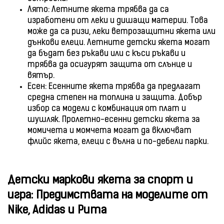
Лято: Летните якета трябва да са
изработени от леки и дишащи материи. Това
може да са ризи, леки ветрозащитни якета или
дънкови елеци. Летните детски якета могат
да бъдат без ръкави или с къси ръкави и
трябва да осигурят защита от слънце и
вятър.
Есен: Есенните якета трябва да предлагат
средна степен на топлина и защита. Добър
избор са модели с комбинация от плат и
шушляк. Пролетно-есенни детски якета за
момичета и момчета могат да включват
флийс якета, елеци с вълна и по-дебели парки.
Детски маркови якета за спорт и
игра: Предимствата на моделите от
Nike, Adidas и Puma