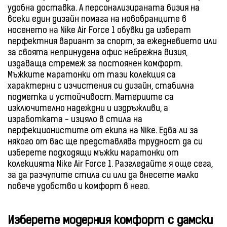
удобна доставка. А персонализираната визия на
всеки един дизайн помага на новобранците в
носенето на Nike Air Force 1 обувки да изберат
перфектния вариант за спорт, за ежедневието или
за своята непринудена офис небрежна визия,
издаваща стремеж за постоянен комфорт.
Мъжките маратонки от тази колекция са
характерни с изчистения си дизайн, стабилна
подметка и устойчивост. Материите са
изключително надеждни и издръжливи, а
изработката - изцяло в стила на
перфекционистите от екипа на Nike. Едва ли за
някого от вас ще представлява трудност да си
изберете подходящи мъжки маратонки от
колекцията Nike Air Force 1. Разгледайте я още сега,
за да разчупите стила си или да внесете малко
повече удобство и комфорт в него.
Изберете модерния комфорт с дамски