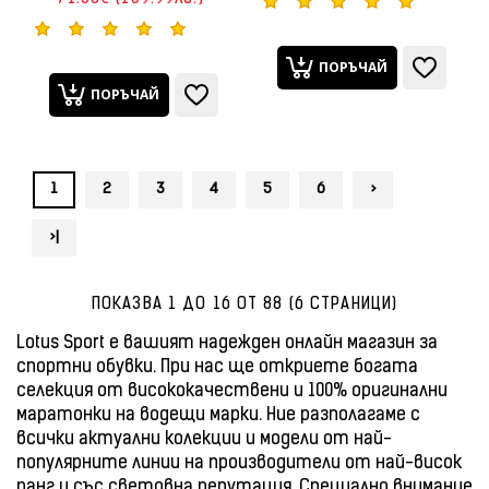
ПОРЪЧАЙ
ПОРЪЧАЙ
1
2
3
4
5
6
>
>|
ПОКАЗВА 1 ДО 16 ОТ 88 (6 СТРАНИЦИ)
Lotus Sport e вашият надежден онлайн магазин за
спортни обувки. При нас ще откриете богата
селекция от висококачествени и 100% оригинални
маратонки на водещи марки. Ние разполагаме с
всички актуални колекции и модели от най-
популярните линии на производители от най-висок
ранг и със световна репутация. Специално внимание