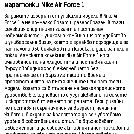
маратонки Nike Air Force 1
За дамите изборът от уникални модели в Nike Air
Force 1 е не по-малко богат и разнообразен. В тази
селекция спортният гигант е постигнал
невъзможното - уникална комбинация от удобство
и универсална визия, която е еднакво подходяща и за
панталони във всякакъв тип кройка, и дори за поли и
рокли. Дамската колекция Nike Air Force 1 носи
очарованието на младостта и поставя акцент
върху свободния ход в ежедневието без
притеснение от бързо летящото време и
препятствията на пътя. Жените избират тези
модели, когато са в търсене на безкомпромисното
удобство в ежедневието и уеднаквяване на силите
и скоростта в тичането по децата. Тези дизайни
не поставят ограничения за възраст, начин на
живот и виждане за красотата да се чувстваме
удобно в собствения си стил. Те вдъхновяват
съвременната да избере активния начин на живот и