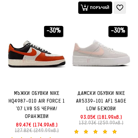
ПОРЪЧАЙ
-30%
-30%
МЪЖКИ ОБУВКИ NIKE
ДАМСКИ ОБУВКИ NIKE
HQ4987-010 AIR FORCE 1
AR5339-101 AF1 SAGE
'07 LV8 SS ЧЕРНИ/
LOW БЕЖОВИ
ОРАНЖЕВИ
93.05€ (181.99лв.)
132.93€ (259.99лв.)
89.47€ (174.99лв.)
127.82€ (249.99лв.)