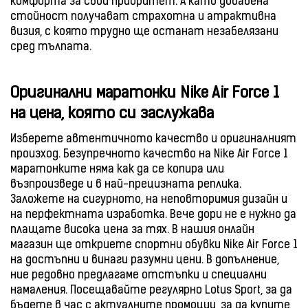
комфорта за свои приоритет. А като добавена
стойност получават страхотна и атрактивна
визия, с която трудно ще останат незабелязани
сред тълпата.
Оригинални маратонки Nike Air Force 1
на цена, която си заслужава
Изберете автентичното качество и оригиналният
произход. Безупречното качество на Nike Air Force 1
маратонките няма как да се копира или
възпроизведе и в най-прецизната реплика.
Заложете на сигурното, на неповторимия дизайн и
на перфектната изработка. Вече дори не е нужно да
плащате висока цена за тях. В нашия онлайн
магазин ще откриете спортни обувки Nike Air Force 1
на достъпни и винаги разумни цени. В допълнение,
ние редовно предлагаме отстъпки и специални
намаления. Посещавайте регулярно Lotus Sport, за да
бъдете в час с актуалните промоции, за да купите