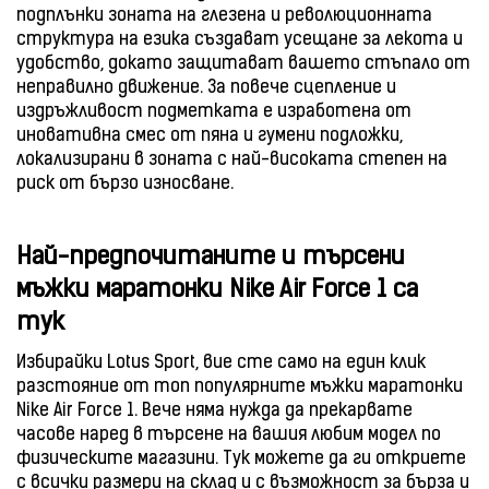
подплънки зоната на глезена и революционната
структура на езика създават усещане за лекота и
удобство, докато защитават вашето стъпало от
неправилно движение. За повече сцепление и
издръжливост подметката е изработена от
иновативна смес от пяна и гумени подложки,
локализирани в зоната с най-високата степен на
риск от бързо износване.
Най-предпочитаните и търсени
мъжки маратонки Nike Air Force 1 са
тук
Избирайки Lotus Sport, вие сте само на един клик
разстояние от топ популярните мъжки маратонки
Nike Air Force 1. Вече няма нужда да прекарвате
часове наред в търсене на вашия любим модел по
физическите магазини. Тук можете да ги откриете
с всички размери на склад и с възможност за бърза и