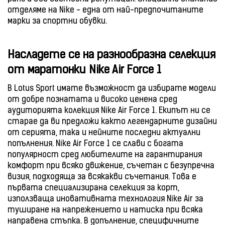
отделяме на Nike - една от най-предпочитаните
марки за спортни обувки.
Насладете се на разнообразна селекция
от маратонки Nike Air Force 1
В Lotus Sport имате възможност да избирате модели
от добре познатата и високо ценена сред
аудиторията колекция Nike Air Force 1. Екипът ни се
старае да ви предложи както легендарните дизайни
от серията, така и нейните последни актуални
попълнения. Nike Air Force 1 се слави с богата
популярност сред любителите на гарантирания
комфорт при всяко движение, съчетан с безупречна
визия, подходяща за всякакви съчетания. Това е
първата специализирана селекция за корт,
използваща иновативната технология Nike Air за
туширане на напрежението и натиска при всяка
направена стъпка. В допълнение, специфичните