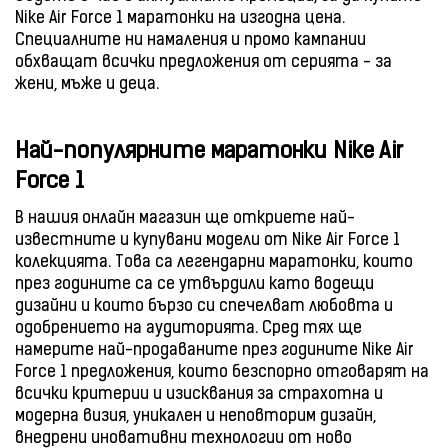
Nike Air Force 1 маратонки на изгодна цена.
Специалните ни намаления и промо кампании
обхващат всички предложения от серията - за
жени, мъже и деца.
Най-популярните маратонки Nike Air
Force 1
В нашия онлайн магазин ще откриете най-
известните и купувани модели от Nike Air Force 1
колекцията. Това са легендарни маратонки, които
през годините са се утвърдили като водещи
дизайни и които бързо си спечелват любовта и
одобрението на аудиторията. Сред тях ще
намерите най-продаваните през годините Nike Air
Force 1 предложения, които безспорно отговарят на
всички критерии и изисквания за страхотна и
модерна визия, уникален и неповторим дизайн,
внедрени иновативни технологии от ново