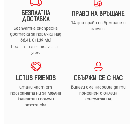
БЕЗПЛАТНА
ПРАВО НА ВРЪЩАНЕ
ДОСТАВКА
14
дни право на връщане и
Безплатна експресна
замяна.
доставка за поръчки над
86.41 € (169 лв.)
Поръчваш днес, получаваш
утре.
LOTUS FRIENDS
СВЪРЖИ СЕ С НАС
Стани част от
Винаги
сме насреща да ти
програмата ни за
лоялни
помогнем с онлайн
клиенти
и получи
консултация.
отстъпка.