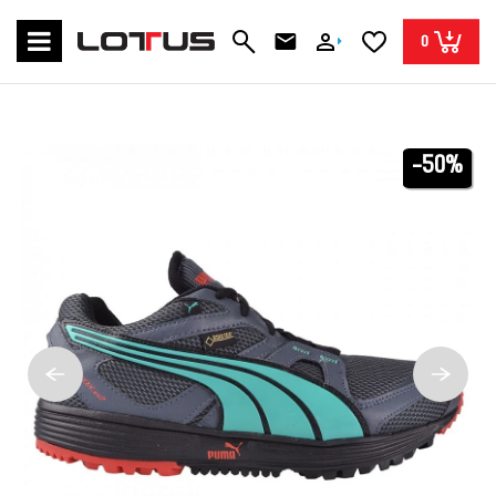
0
-50%