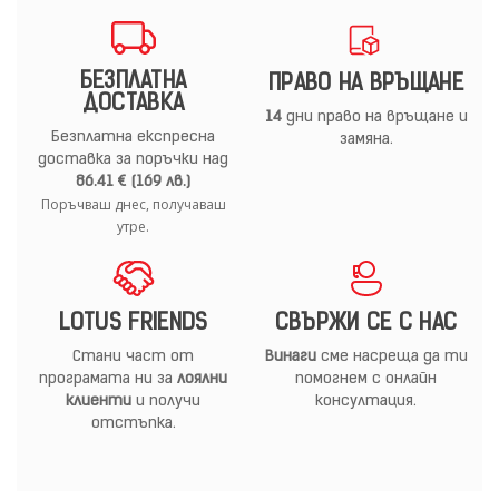
БЕЗПЛАТНА
ПРАВО НА ВРЪЩАНЕ
ДОСТАВКА
14
дни право на връщане и
Безплатна експресна
замяна.
доставка за поръчки над
86.41 € (169 лв.)
Поръчваш днес, получаваш
утре.
LOTUS FRIENDS
СВЪРЖИ СЕ С НАС
Стани част от
Винаги
сме насреща да ти
програмата ни за
лоялни
помогнем с онлайн
клиенти
и получи
консултация.
отстъпка.