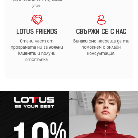
утре.
LOTUS FRIENDS
СВЪРЖИ СЕ С НАС
Стани част от
Винаги
сме насреща да ти
програмата ни за
лоялни
помогнем с онлайн
клиенти
и получи
консултация.
отстъпка.