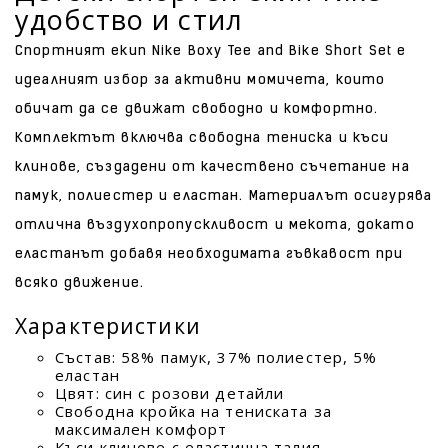
удобство и стил
Спортният екип Nike Boxy Tee and Bike Short Set е
идеалният избор за активни момичета, които
обичат да се движат свободно и комфортно.
Комплектът включва свободна тениска и къси
клинове, създадени от качествено съчетание на
памук, полиестер и еластан. Материалът осигурява
отлична въздухопропускливост и мекота, докато
еластанът добавя необходимата гъвкавост при
всяко движение.
Характеристики
Състав: 58% памук, 37% полиестер, 5%
еластан
Цвят: син с розови детайли
Свободна кройка на тениската за
максимален комфорт
Къси клинове с еластична талия