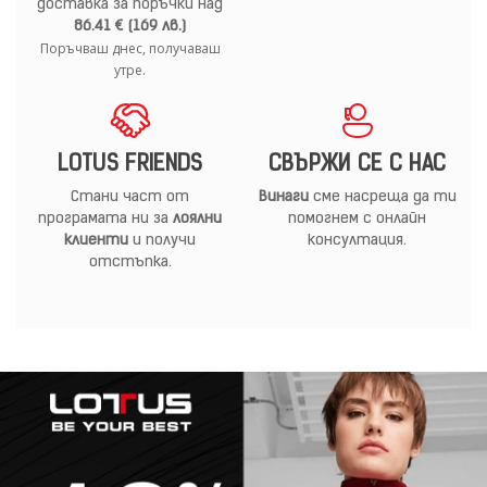
доставка за поръчки над
86.41 € (169 лв.)
Поръчваш днес, получаваш
утре.
LOTUS FRIENDS
СВЪРЖИ СЕ С НАС
Стани част от
Винаги
сме насреща да ти
програмата ни за
лоялни
помогнем с онлайн
клиенти
и получи
консултация.
отстъпка.