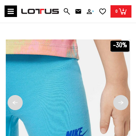
0
-30%