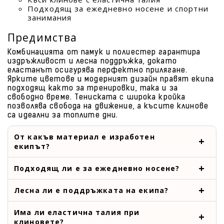
Подходящ за ежедневно носене и спортни
занимания
Предимства
Комбинацията от памук и полиестер гарантира
издръжливост и лесна поддръжка, докато
еластанът осигурява перфектно прилягане.
Ярките цветове и модерният дизайн правят екипа
подходящ както за тренировки, така и за
свободно време. Тениската с широка кройка
позволява свобода на движение, а късите клинове
са идеални за топлите дни.
От какъв материал е изработен
екипът?
Подходящ ли е за ежедневно носене?
Лесна ли е поддръжката на екипа?
Има ли еластична талия при
клиновете?