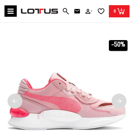
0
-50%