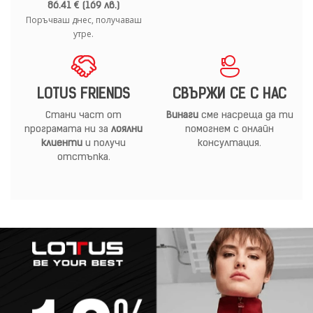
86.41 € (169 лв.)
Поръчваш днес, получаваш
утре.
LOTUS FRIENDS
СВЪРЖИ СЕ С НАС
Стани част от
Винаги
сме насреща да ти
програмата ни за
лоялни
помогнем с онлайн
клиенти
и получи
консултация.
отстъпка.