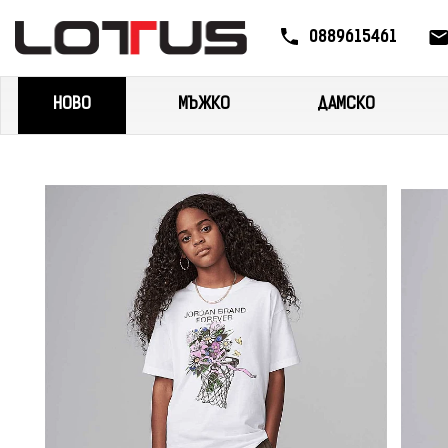
0889615461
НОВО
МЪЖКО
ДАМСКО