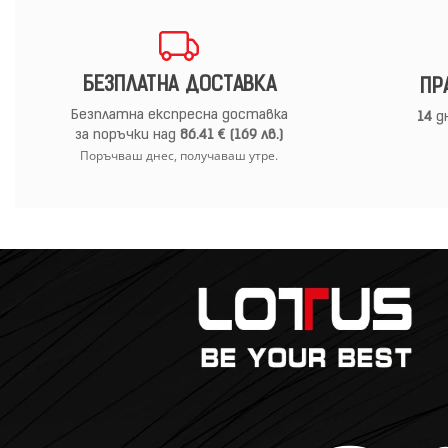
БЕЗПЛАТНА ДОСТАВКА
ПР
Безплатна експресна доставка
14
дн
за поръчки над
86.41 € (169 лв.)
Поръчваш днес, получаваш утре.