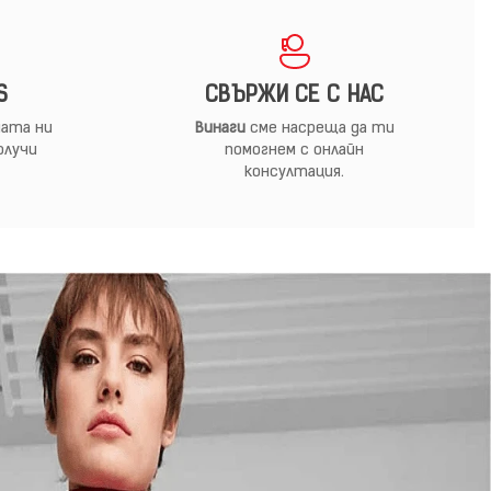
S
СВЪРЖИ СЕ С НАС
ата ни
Винаги
сме насреща да ти
олучи
помогнем с онлайн
консултация.