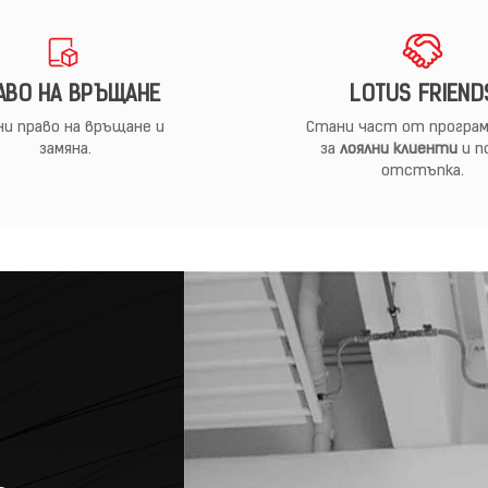
АВО НА ВРЪЩАНЕ
LOTUS FRIEND
и право на връщане и
Стани част от програм
замяна.
за
лоялни клиенти
и п
отстъпка.