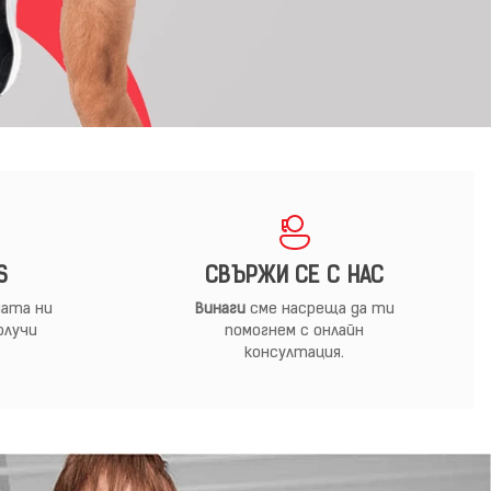
S
СВЪРЖИ СЕ С НАС
ата ни
Винаги
сме насреща да ти
олучи
помогнем с онлайн
консултация.