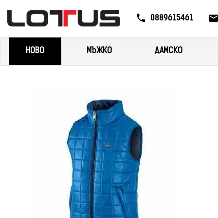
0889615461
НОВО
МЪЖКО
ДАМСКО