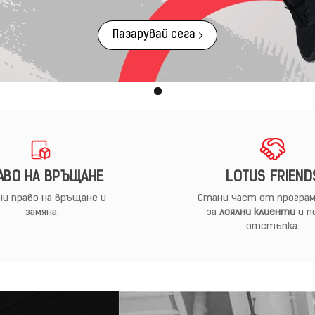
Пазарувай сега
АВО НА ВРЪЩАНЕ
LOTUS FRIEND
и право на връщане и
Стани част от програм
замяна.
за
лоялни клиенти
и п
отстъпка.