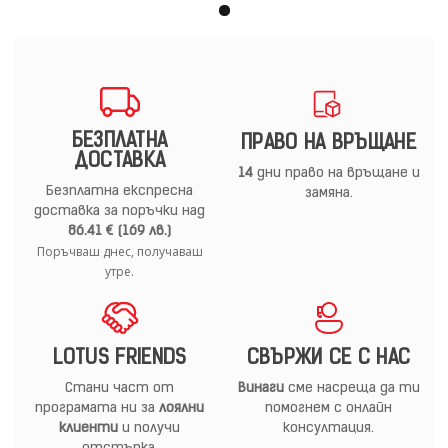
БЕЗПЛАТНА
ПРАВО НА ВРЪЩАНЕ
ДОСТАВКА
14
дни право на връщане и
Безплатна експресна
замяна.
доставка за поръчки над
86.41 € (169 лв.)
Поръчваш днес, получаваш
утре.
LOTUS FRIENDS
СВЪРЖИ СЕ С НАС
Стани част от
Винаги
сме насреща да ти
програмата ни за
лоялни
помогнем с онлайн
клиенти
и получи
консултация.