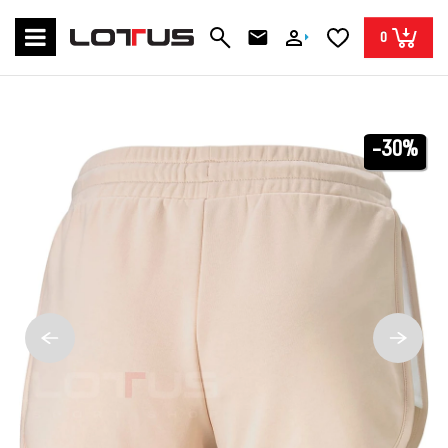
0
-30%