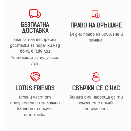
БЕЗПЛАТНА
ПРАВО НА ВРЪЩАНЕ
ДОСТАВКА
14
дни право на връщане и
Безплатна експресна
замяна.
доставка за поръчки над
86.41 € (169 лв.)
Поръчваш днес, получаваш
утре.
LOTUS FRIENDS
СВЪРЖИ СЕ С НАС
Стани част от
Винаги
сме насреща да ти
програмата ни за
лоялни
помогнем с онлайн
клиенти
и получи
консултация.
отстъпка.