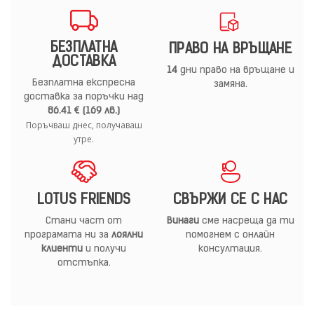
БЕЗПЛАТНА
ПРАВО НА ВРЪЩАНЕ
ДОСТАВКА
14
дни право на връщане и
Безплатна експресна
замяна.
доставка за поръчки над
86.41 € (169 лв.)
Поръчваш днес, получаваш
утре.
LOTUS FRIENDS
СВЪРЖИ СЕ С НАС
Стани част от
Винаги
сме насреща да ти
програмата ни за
лоялни
помогнем с онлайн
клиенти
и получи
консултация.
отстъпка.