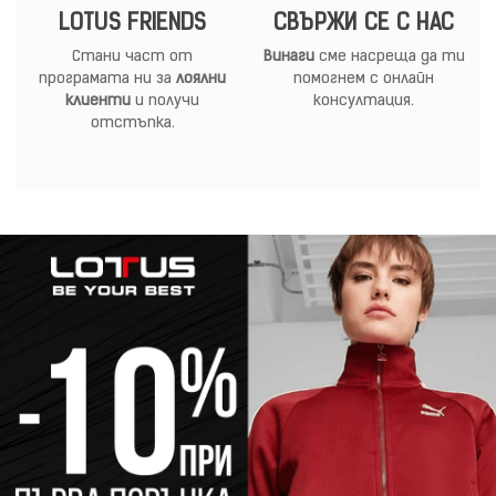
LOTUS FRIENDS
СВЪРЖИ СЕ С НАС
Стани част от
Винаги
сме насреща да ти
програмата ни за
лоялни
помогнем с онлайн
клиенти
и получи
консултация.
отстъпка.