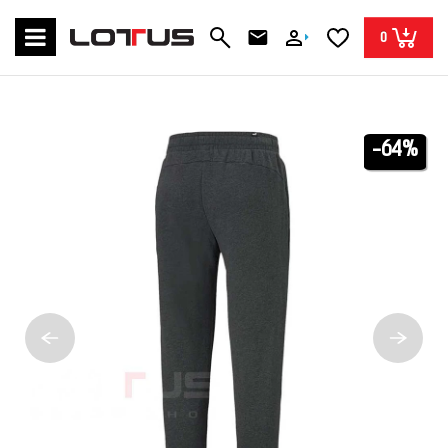
0
-64%