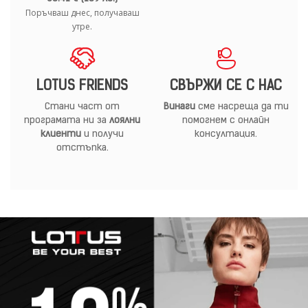
Поръчваш днес, получаваш
утре.
LOTUS FRIENDS
СВЪРЖИ СЕ С НАС
Стани част от
Винаги
сме насреща да ти
програмата ни за
лоялни
помогнем с онлайн
клиенти
и получи
консултация.
отстъпка.