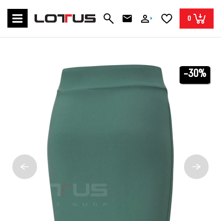
0
-30%