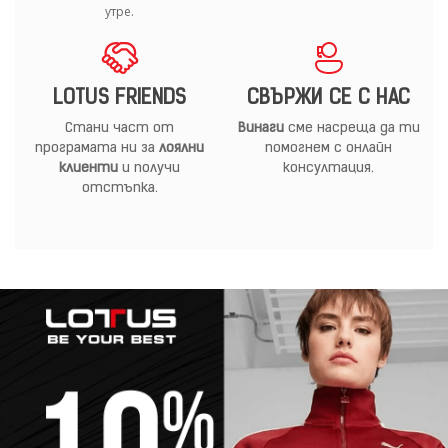
утре.
LOTUS FRIENDS
СВЪРЖИ СЕ С НАС
Стани част от
Винаги
сме насреща да ти
програмата ни за
лоялни
помогнем с онлайн
клиенти
и получи
консултация.
отстъпка.