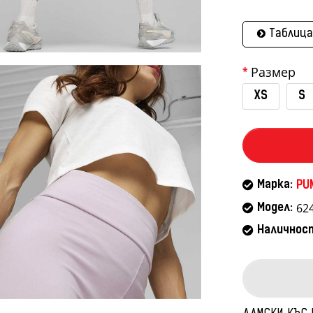
Таблица
Размер
XS
S
Марка:
PU
62
Модел:
Наличнос