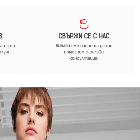
S
СВЪРЖИ СЕ С НАС
ата ни
Винаги
сме насреща да ти
олучи
помогнем с онлайн
консултация.