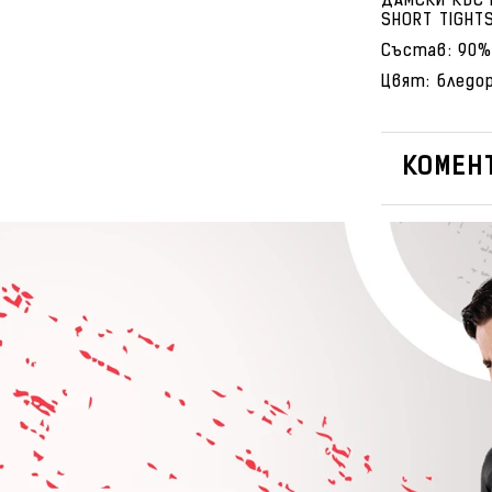
ДАМСКИ КЪС 
SHORT TIGHT
Състав: 90%
Цвят: бледо
КОМЕНТ