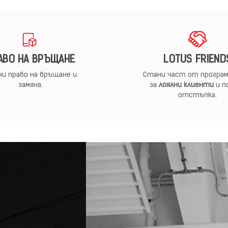
АВО НА ВРЪЩАНЕ
LOTUS FRIEND
и право на връщане и
Стани част от програм
замяна.
за
лоялни клиенти
и п
отстъпка.