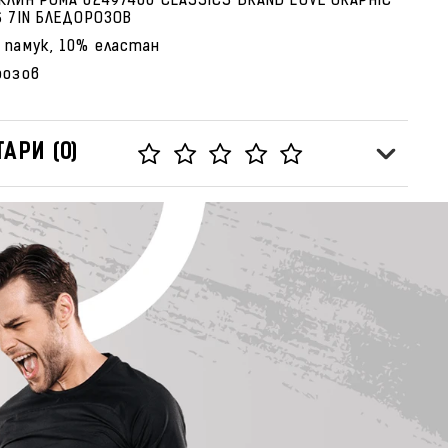
КЛИН PUMA 62497460 CLASSICS BRAND LOVE GRAPHIC
S 7IN БЛЕДОРОЗОВ
 памук, 10% еластан
розов
АРИ (0)