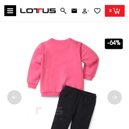
0
-64%