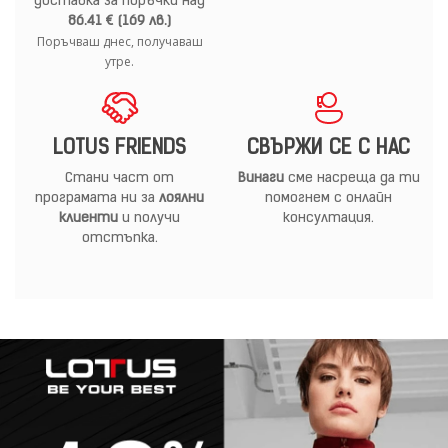
доставка за поръчки над
86.41 € (169 лв.)
Поръчваш днес, получаваш
утре.
LOTUS FRIENDS
СВЪРЖИ СЕ С НАС
Стани част от
Винаги
сме насреща да ти
програмата ни за
лоялни
помогнем с онлайн
клиенти
и получи
консултация.
отстъпка.