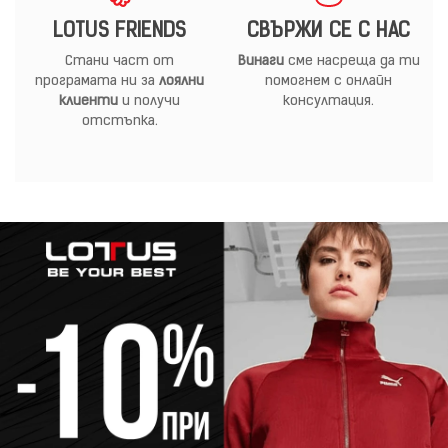
LOTUS FRIENDS
СВЪРЖИ СЕ С НАС
Стани част от
Винаги
сме насреща да ти
програмата ни за
лоялни
помогнем с онлайн
клиенти
и получи
консултация.
отстъпка.