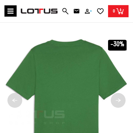
0
-30%