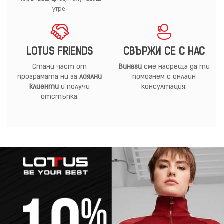
утре.
LOTUS FRIENDS
СВЪРЖИ СЕ С НАС
Стани част от
Винаги
сме насреща да ти
програмата ни за
лоялни
помогнем с онлайн
клиенти
и получи
консултация.
отстъпка.