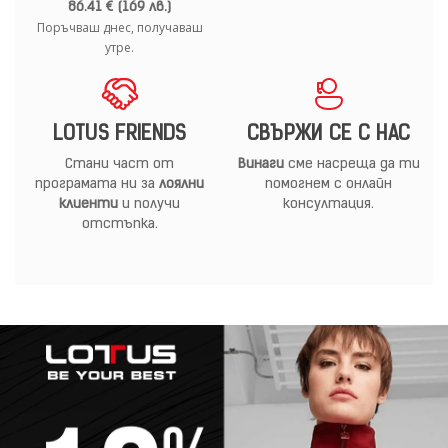
86.41 € (169 лв.)
Поръчваш днес, получаваш
утре.
LOTUS FRIENDS
СВЪРЖИ СЕ С НАС
Стани част от
Винаги
сме насреща да ти
програмата ни за
лоялни
помогнем с онлайн
клиенти
и получи
консултация.
отстъпка.