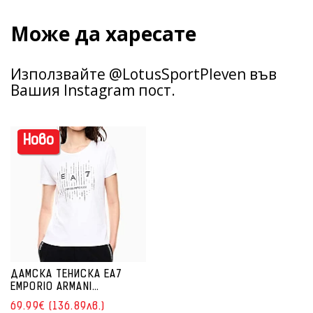
Може да харесате
Използвайте @LotusSportPleven във
Вашия Instagram пост.
Ново
ДАМСКА ТЕНИСКА EA7
EMPORIO ARMANI
7W001097-U0002 LOGO
69.99€ (136.89лв.)
SERIES W TEE SS LETTERS