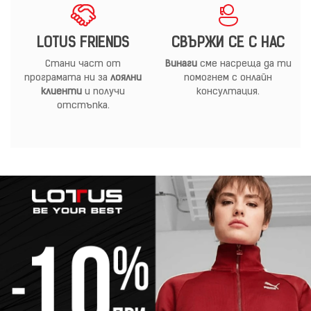
LOTUS FRIENDS
СВЪРЖИ СЕ С НАС
Стани част от
Винаги
сме насреща да ти
програмата ни за
лоялни
помогнем с онлайн
клиенти
и получи
консултация.
отстъпка.