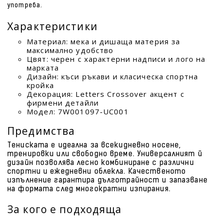
употреба.
Характеристики
Материал: мека и дишаща материя за
максимално удобство
Цвят: черен с характерни надписи и лого на
марката
Дизайн: къси ръкави и класическа спортна
кройка
Декорация: Letters Crossover акцент с
фирмени детайли
Модел: 7W001097-UC001
Предимства
Тениската е идеална за всекидневно носене,
тренировки или свободно време. Универсалният й
дизайн позволява лесно комбиниране с различни
спортни и ежедневни облекла. Качественото
изпълнение гарантира дълготрайност и запазване
на формата след многократни изпирания.
За кого е подходяща