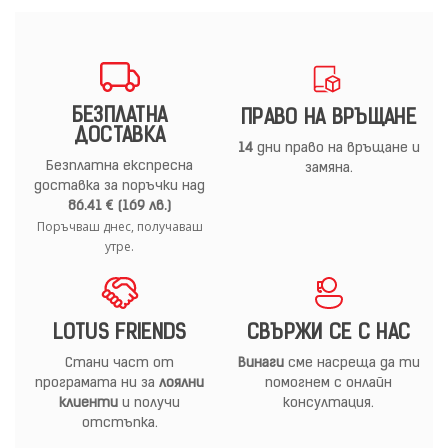
БЕЗПЛАТНА
ПРАВО НА ВРЪЩАНЕ
ДОСТАВКА
14
дни право на връщане и
Безплатна експресна
замяна.
доставка за поръчки над
86.41 € (169 лв.)
Поръчваш днес, получаваш
утре.
LOTUS FRIENDS
СВЪРЖИ СЕ С НАС
Стани част от
Винаги
сме насреща да ти
програмата ни за
лоялни
помогнем с онлайн
клиенти
и получи
консултация.
отстъпка.