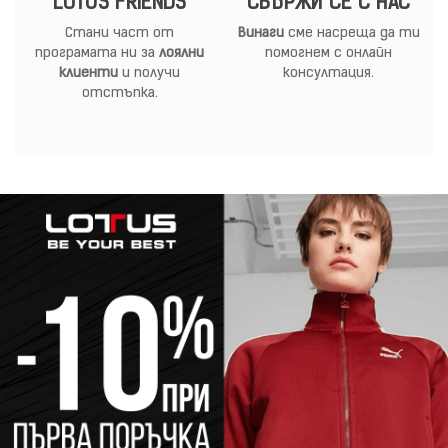
LOTUS FRIENDS
СВЪРЖИ СЕ С НАС
Стани част от
Винаги
сме насреща да ти
програмата ни за
лоялни
помогнем с онлайн
клиенти
и получи
консултация.
отстъпка.