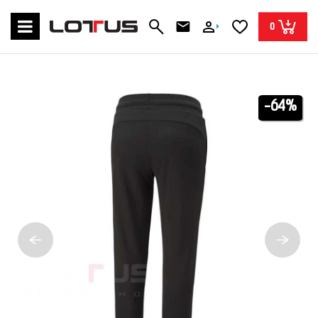
0
-64%