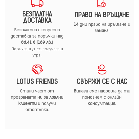
БЕЗПЛАТНА
ПРАВО НА ВРЪЩАНЕ
ДОСТАВКА
14
дни право на връщане и
Безплатна експресна
замяна.
доставка за поръчки над
86.41 € (169 лв.)
Поръчваш днес, получаваш
утре.
LOTUS FRIENDS
СВЪРЖИ СЕ С НАС
Стани част от
Винаги
сме насреща да ти
програмата ни за
лоялни
помогнем с онлайн
клиенти
и получи
консултация.
отстъпка.