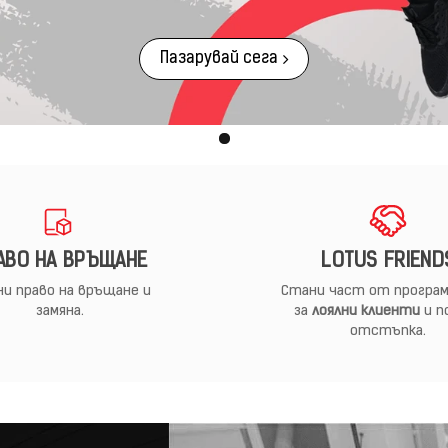
Пазарувай сега
АВО НА ВРЪЩАНЕ
LOTUS FRIEND
и право на връщане и
Стани част от програм
замяна.
за
лоялни клиенти
и п
отстъпка.