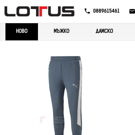
0889615461
НОВО
МЪЖКО
ДАМСКО