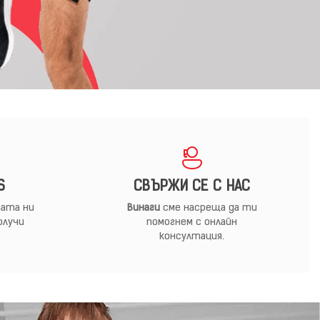
S
СВЪРЖИ СЕ С НАС
ата ни
Винаги
сме насреща да ти
олучи
помогнем с онлайн
консултация.