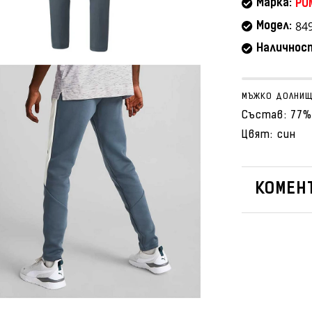
Марка:
PU
84
Модел:
Наличнос
МЪЖКО ДОЛНИЩЕ
Състав: 77%
Цвят: син
КОМЕНТ