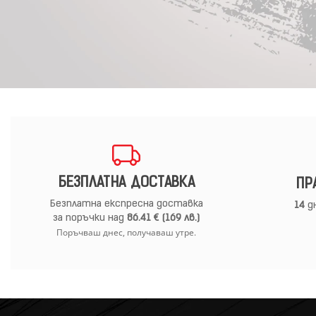
БЕЗПЛАТНА ДОСТАВКА
ПР
Безплатна експресна доставка
14
дн
за поръчки над
86.41 € (169 лв.)
Поръчваш днес, получаваш утре.