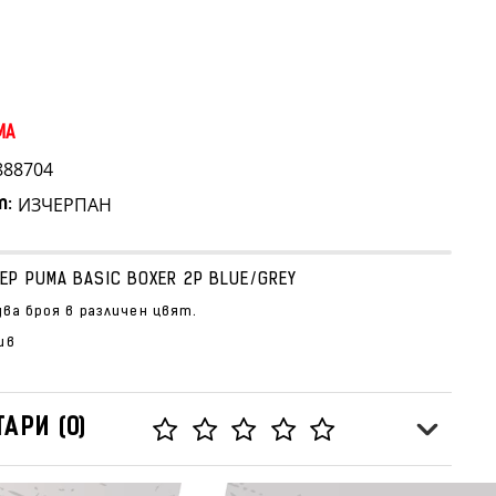
MA
888704
ИЗЧЕРПАН
т:
ЕР PUMA BASIC BOXER 2P BLUE/GREY
ва броя в различен цвят.
ив
АРИ (0)