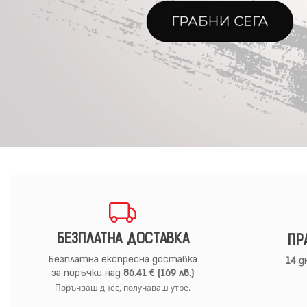
БЕЗПЛАТНА ДОСТАВКА
ПР
Безплатна експресна доставка
14
дн
за поръчки над
86.41 € (169 лв.)
Поръчваш днес, получаваш утре.