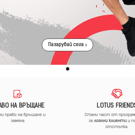
Пазарувай сега
АВО НА ВРЪЩАНЕ
LOTUS FRIEND
и право на връщане и
Стани част от програм
замяна.
за
лоялни клиенти
и п
отстъпка.