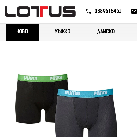
0889615461
НОВО
МЪЖКО
ДАМСКО