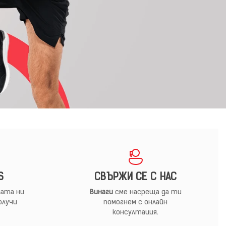
S
СВЪРЖИ СЕ С НАС
ата ни
Винаги
сме насреща да ти
олучи
помогнем с онлайн
консултация.