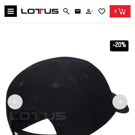
0
-20%