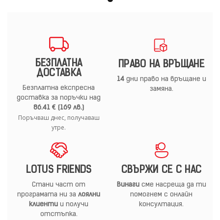
БЕЗПЛАТНА
ПРАВО НА ВРЪЩАНЕ
ДОСТАВКА
14
дни право на връщане и
Безплатна експресна
замяна.
доставка за поръчки над
86.41 € (169 лв.)
Поръчваш днес, получаваш
утре.
LOTUS FRIENDS
СВЪРЖИ СЕ С НАС
Стани част от
Винаги
сме насреща да ти
програмата ни за
лоялни
помогнем с онлайн
клиенти
и получи
консултация.
отстъпка.