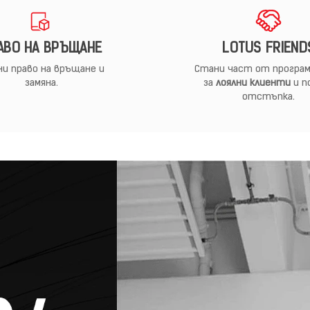
АВО НА ВРЪЩАНЕ
LOTUS FRIEND
и право на връщане и
Стани част от програм
замяна.
за
лоялни клиенти
и п
отстъпка.