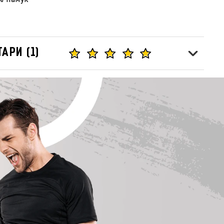
% памук
АРИ (1)