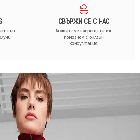
S
СВЪРЖИ СЕ С НАС
ата ни
Винаги
сме насреща да ти
олучи
помогнем с онлайн
консултация.