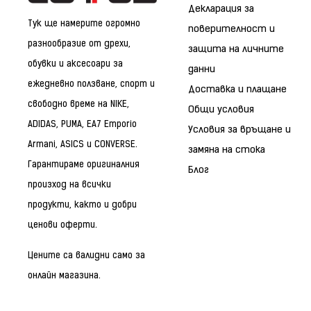
Декларация за
Тук ще намерите огромно
поверителност и
разнообразие от дрехи,
защита на личните
обувки и аксесоари за
данни
ежедневно ползване, спорт и
Доставка и плащане
свободно време на NIKE,
Общи условия
ADIDAS, PUMA, EA7 Emporio
Условия за връщане и
Armani, ASICS и CONVERSE.
замяна на стока
Гарантираме оригиналния
Блог
произход на всички
продукти, както и добри
ценови оферти.
Цените са валидни само за
онлайн магазина.