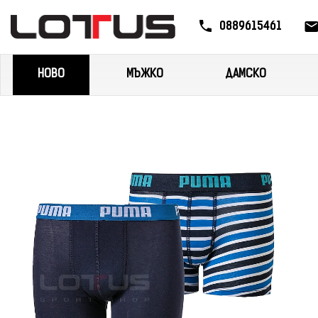
0889615461
НОВО
МЪЖКО
ДАМСКО