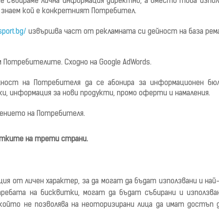
о не събираме лична информация директно, а вместо това изп
е знаем кой е конкретният Потребител.
sport.bg/
извършва част от рекламната си дейност на база рема
м Потребителите. Сходно на Google AdWords.
жност на Потребителя да се абонира за информационен бюл
и, информация за нови продукти, промо оферти и намаления.
едението на Потребителя.
итките на трети страни.
ация
от
личен характер, за да могат да бъдат използвани и 
требата на бисквитки, могат да бъдат събирани
и използв
 който не позволява на неоторизирани лица да имат достъп 