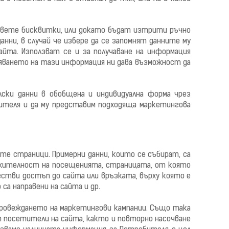
овете бисквитки, или докато
бъдат изтрити ръчно
анни, в случай че избере
да се запомнят данните му
айта.
Използват се и
за получаване на информация
яването на тази информация ни дава възможност да
лски данни в
обобщена
и индивидуална форма чрез
теля и да му п
редставим подходяща маркетингова
ите страници. Примерни данни, които се събират, са
лжителност на посещенията, страницата, от която
стви достъп до сайта или връзката, върху която е
а направени на сайта и др.
и провеждането на маркетингови кампании. Също така
т посетители на сайта, както и повторно насочване