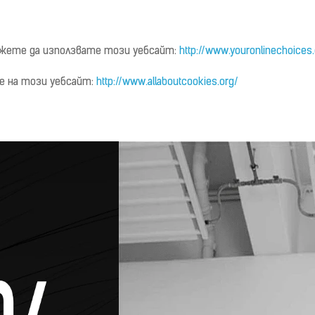
жете да използвате този уебсайт:
http://www.youronlinechoice
е на този уебсайт:
http://www.allaboutcookies.org/