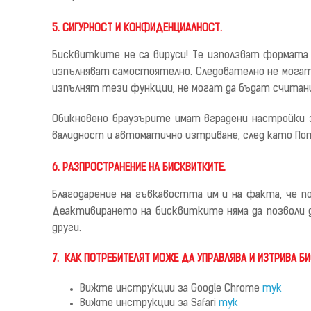
5. СИГУРНОСТ И КОНФИДЕНЦИАЛНОСТ.
Бисквитките
не
са вируси! Те използват формата
изпълняват самостоятелно. Следователно не могат д
изпълнят тези функции, не могат да бъдат считани
Обикновено браузърите имат вградени настройки з
валидност и автоматично изтриване, след като
П
о
6. РАЗПРОСТРАНЕНИЕ НА БИСКВИТКИТЕ.
Благодарение на гъвкавостта им и на факта, че 
Деактивирането на бисквитките няма да позволи
други.
7.
КАК ПОТРЕБИТЕЛЯТ МОЖЕ ДА УПРАВЛЯВА И ИЗТРИВА Б
Вижте инструкции за Google Chrome
тук
Вижте инструкции за Safari
тук