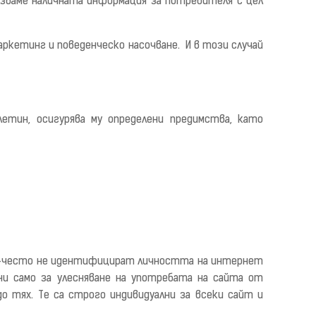
олзваме наличната информация за Потребителя с цел
ркетинг и поведенческо насочване. И в този случай
етин, осигурява му определени предимства, като
най-често не идентифицират личността на интернет
ани
само за улесняване на употребата
на сайта
от
до тях.
Те са строго индивидуални за всеки сайт и