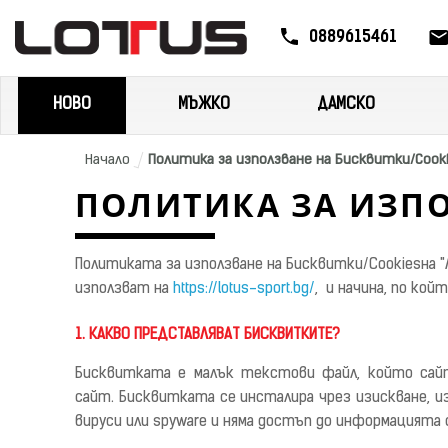
0889615461
НОВО
МЪЖКО
ДАМСКО
Начало
Политика за използване на Бисквитки/Cook
ПОЛИТИКА ЗА ИЗПО
Политиката за използване на Бисквитки
/C
ookiesна
използват на
https://lotus-sport.bg/
, и начина, по ко
1. КАКВО ПРЕДСТАВЛЯВАТ БИСКВИТКИТЕ?
Бисквитката е малък текстови файл, който сай
сайт.
Бисквитката се инсталира чрез изискване, из
вируси или spyware и няма достъп до информацията 