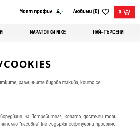
Моят профил
Любими (0)
0
И
МАРАТОНКИ NIKE
НАЙ-ТЪРСЕНИ
/COOKIES
витките,
различните видове
такива
,
които се
оборудване на Потребителя, когато достъпи този
напълно "пасивна" (не съдържа софтуерни програми,