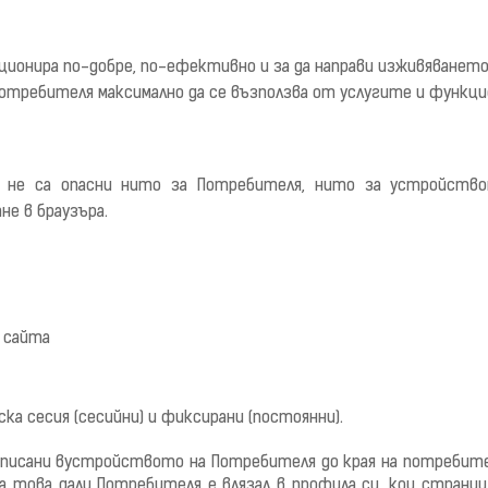
ционира по-добре
,
по-еф
ективно и за да направи изживяването
отребителя максимално да се възползва от услугите и функц
,
не са опасни нито за
Потребителя
, нито за устройство
е в браузъра.
 сайта
ска сесия
(сесийни)
и фиксирани
(постоянни)
.
аписани
вустройството на
П
отребителя до края на потребите
а това дали Потребителя е влязал в профила си, кои страници