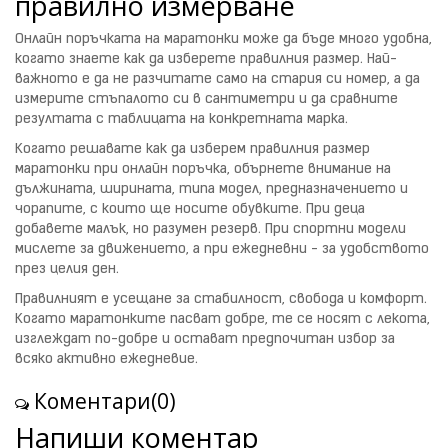
правилно измерване
Онлайн поръчката на маратонки може да бъде много удобна,
когато знаете как да изберете правилния размер. Най-
важното е да не разчитате само на стария си номер, а да
измерите стъпалото си в сантиметри и да сравните
резултата с таблицата на конкретната марка.
Когато решавате как да изберем правилния размер
маратонки при онлайн поръчка, обърнете внимание на
дължината, ширината, типа модел, предназначението и
чорапите, с които ще носите обувките. При деца
добавете малък, но разумен резерв. При спортни модели
мислете за движението, а при ежедневни - за удобството
през целия ден.
Правилният е усещане за стабилност, свобода и комфорт.
Когато маратонките пасват добре, те се носят с лекота,
изглеждат по-добре и остават предпочитан избор за
всяко активно ежедневие.
Коментари(0)
Напиши коментар