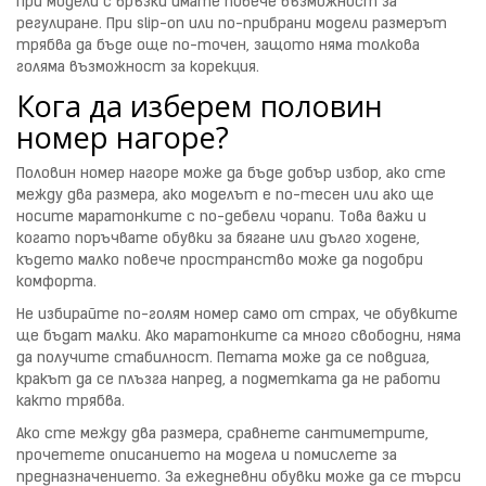
При модели с връзки имате повече възможност за
регулиране. При slip-on или по-прибрани модели размерът
трябва да бъде още по-точен, защото няма толкова
голяма възможност за корекция.
Кога да изберем половин
номер нагоре?
Половин номер нагоре може да бъде добър избор, ако сте
между два размера, ако моделът е по-тесен или ако ще
носите маратонките с по-дебели чорапи. Това важи и
когато поръчвате обувки за бягане или дълго ходене,
където малко повече пространство може да подобри
комфорта.
Не избирайте по-голям номер само от страх, че обувките
ще бъдат малки. Ако маратонките са много свободни, няма
да получите стабилност. Петата може да се повдига,
кракът да се плъзга напред, а подметката да не работи
както трябва.
Ако сте между два размера, сравнете сантиметрите,
прочетете описанието на модела и помислете за
предназначението. За ежедневни обувки може да се търси