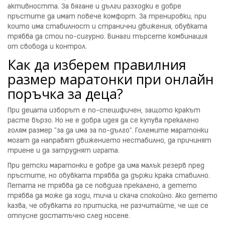
активността. За бягане и дълги разходки е добре
пръстите да имат повече комфорт. За тренировки, при
които има стабилност и странични движения, обувката
трябва да стои по-сигурно. Винаги търсете комбинация
от свобода и контрол.
Как да изберем правилния
размер маратонки при онлайн
поръчка за деца?
При децата изборът е по-специфичен, защото кракът
расте бързо. Но не е добра идея да се купува прекалено
голям размер "за да има за по-дълго". Големите маратонки
могат да направят движението нестабилно, да причинят
триене и да затруднят играта.
При детски маратонки е добре да има малък резерв пред
пръстите, но обувката трябва да държи крака стабилно.
Петата не трябва да се повдига прекалено, а детето
трябва да може да ходи, тича и скача спокойно. Ако детето
казва, че обувката го притиска, не разчитайте, че ще се
отпусне достатъчно след носене.