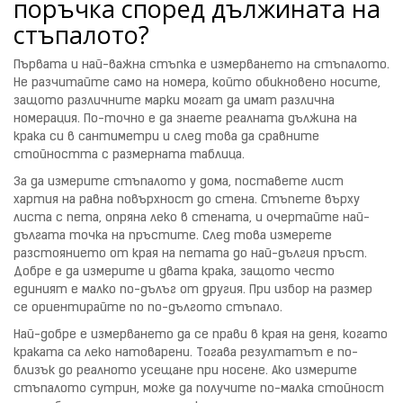
поръчка според дължината на
стъпалото?
Първата и най-важна стъпка е измерването на стъпалото.
Не разчитайте само на номера, който обикновено носите,
защото различните марки могат да имат различна
номерация. По-точно е да знаете реалната дължина на
крака си в сантиметри и след това да сравните
стойността с размерната таблица.
За да измерите стъпалото у дома, поставете лист
хартия на равна повърхност до стена. Стъпете върху
листа с пета, опряна леко в стената, и очертайте най-
дългата точка на пръстите. След това измерете
разстоянието от края на петата до най-дългия пръст.
Добре е да измерите и двата крака, защото често
единият е малко по-дълъг от другия. При избор на размер
се ориентирайте по по-дългото стъпало.
Най-добре е измерването да се прави в края на деня, когато
краката са леко натоварени. Тогава резултатът е по-
близък до реалното усещане при носене. Ако измерите
стъпалото сутрин, може да получите по-малка стойност