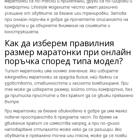
маратонки са по-тесни и прилепнали, други са по-широки и
комфортни. Lifestyle моделите често имат различно
усещане от обувките за бягане или тренировки. Затова
при онлайн поръчка е добре да прочетете описанието на
продукта и да обърнете внимание на снимките и
конструкцията.
Как да изберем правилния
размер маратонки при онлайн
поръчка според типа модел?
Типът маратонки има голямо значение. Ако избирате
ежедневни маратонки за градска визия, най-важни са
удобството, стабилността и лесното комбиниране. При
тях може да изберете размер, който стои комфортно, без
да притиска пръстите и без кракът да се движи прекалено
вътре.
При маратонки за бягане обикновено е добре да има малко
повече пространство в предната част. По време на
движение кракът се измества напред, а при по-дълго
натоварване стъпалото може леко да се разшири. Ако
обувката е прекалено точна или тясна, може да се появи