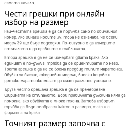
самото начало.
Чести грешки при онлайн
избор на размер
Най-честата грешка е да се поръчва само по обичайния
номер. Ако винаги носите 39, това не означава, че всеки
модел 39 ще бъде подходящ. По-сигурно е да измерите
стъпалото и да сравните с таблицата.
Втора грешка е да не се измерват двата крака. Ако
единият е по-дълъг, трябва да се ориентирате по него.
Трета грешка е да не се взема предвид типът маратонки.
Обувки за бягане, ежедневни модели, високи кецове и
детски маратонки могат да имат различно усещане.
Друга често срещана грешка е да се пренебрегне
ширината на стъпалото. Дори правилната дължина няма да
помогне, ако обувката е много тясна. Затова изборът
трябва да бъде съобразен както с размера, така и с
формата на крака.
Точният размер започва с