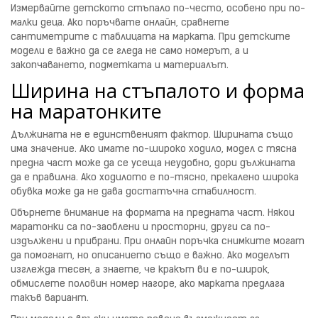
Измервайте детското стъпало по-често, особено при по-
малки деца. Ако поръчвате онлайн, сравнете
сантиметрите с таблицата на марката. При детските
модели е важно да се гледа не само номерът, а и
закопчаването, подметката и материалът.
Ширина на стъпалото и форма
на маратонките
Дължината не е единственият фактор. Ширината също
има значение. Ако имате по-широко ходило, модел с тясна
предна част може да се усеща неудобно, дори дължината
да е правилна. Ако ходилото е по-тясно, прекалено широка
обувка може да не дава достатъчна стабилност.
Обърнете внимание на формата на предната част. Някои
маратонки са по-заоблени и просторни, други са по-
издължени и прибрани. При онлайн поръчка снимките могат
да помогнат, но описанието също е важно. Ако моделът
изглежда тесен, а знаете, че кракът ви е по-широк,
обмислете половин номер нагоре, ако марката предлага
такъв вариант.