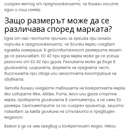
сигурен метод от предположението, че винаги носите
един и същ номер.
Защо размерът може да се
различава според марката?
Една от най-честите причини за грешка при онлайн
поръчка е предположението, че всички марки следват
еднаква номерация. В действителност размерите могат
да се различават. EU 42 при една марка може да се усеща
различно от EU 42 при друга. Разликата може да бъде в
дължината, ширината, формата на предната част,
височината при свода или цялостната конструкция на
обувката.
Затова винаги гледайте таблицата на конкретната марка.
Ако избирате Nike, Adidas, Puma, Asics или друга спортна
марка, проверете дължината в сантиметри, а не само EU
размера. Сантиметрите са по-сигурен ориентир, защото
показват за каква дължина на стъпалото е предвиден
моделът.
Важно е да се има предвид и конкретният модел. Някои