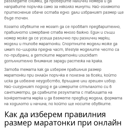
разгледате снимки, да проверите налични номера и да
направите поръчка само за няколко минути. Най-голямото
притеснение обаче остава едно: дали избраният размер ще
бъде точен.
Когато обувките не могат да се пробват предварително,
правилното измерване става много важно. Един и същи
номер може да се усеща различно при различни марки,
модели и типове маратонки. Спортните модели може да
имат по-широка предна част, lifestyle моделите често са
по-прибрани, а детските маратонки изискват
допълнително внимание заради растежа на крака.
Затова темата как да изберем правилния размер
маратонки при онлайн поръчка е полезна за всеки, който
иска да избегне неудобство, връщане или грешен избор.
Най-сигурният подход е да измерите стъпалото си в
сантиметри, да сравните резултата с таблицата на
конкретната марка и да вземете предвид модела, формата
на ходилото и начина, по който ще носите обувките.
Как да изберем правилния
размер маратонки при онлайн