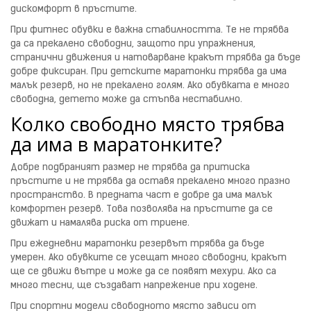
дискомфорт в пръстите.
При фитнес обувки е важна стабилността. Те не трябва
да са прекалено свободни, защото при упражнения,
странични движения и натоварване кракът трябва да бъде
добре фиксиран. При детските маратонки трябва да има
малък резерв, но не прекалено голям. Ако обувката е много
свободна, детето може да стъпва нестабилно.
Колко свободно място трябва
да има в маратонките?
Добре подбраният размер не трябва да притиска
пръстите и не трябва да оставя прекалено много празно
пространство. В предната част е добре да има малък
комфортен резерв. Това позволява на пръстите да се
движат и намалява риска от триене.
При ежедневни маратонки резервът трябва да бъде
умерен. Ако обувките се усещат много свободни, кракът
ще се движи вътре и може да се появят мехури. Ако са
много тесни, ще създават напрежение при ходене.
При спортни модели свободното място зависи от