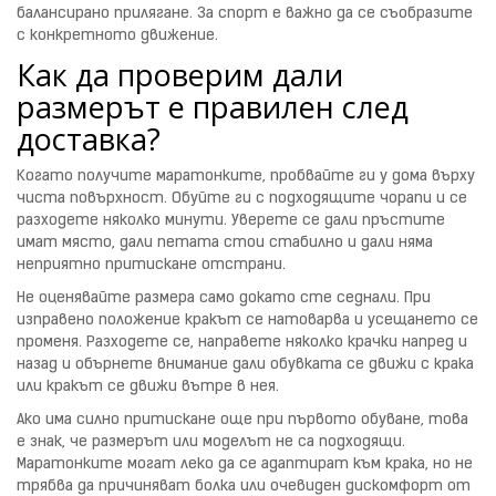
балансирано прилягане. За спорт е важно да се съобразите
с конкретното движение.
Как да проверим дали
размерът е правилен след
доставка?
Когато получите маратонките, пробвайте ги у дома върху
чиста повърхност. Обуйте ги с подходящите чорапи и се
разходете няколко минути. Уверете се дали пръстите
имат място, дали петата стои стабилно и дали няма
неприятно притискане отстрани.
Не оценявайте размера само докато сте седнали. При
изправено положение кракът се натоварва и усещането се
променя. Разходете се, направете няколко крачки напред и
назад и обърнете внимание дали обувката се движи с крака
или кракът се движи вътре в нея.
Ако има силно притискане още при първото обуване, това
е знак, че размерът или моделът не са подходящи.
Маратонките могат леко да се адаптират към крака, но не
трябва да причиняват болка или очевиден дискомфорт от