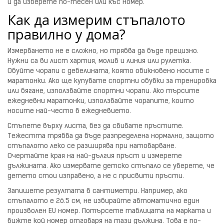
и да изберете по-тесен или къс номер.
Как да измерим стъпалото
правилно у дома?
Измерването не е сложно, но трябва да бъде прецизно.
Нужни са ви лист хартия, молив и линия или рулетка.
Обуйте чорапи с дебелината, която обикновено носите с
маратонки. Ако ще купувате спортни обувки за тренировка
или бягане, използвайте спортни чорапи. Ако търсите
ежедневни маратонки, използвайте чорапите, които
носите най-често в ежедневието.
Стъпете върху листа, без да свивате пръстите.
Тежестта трябва да бъде разпределена нормално, защото
стъпалото леко се разширява при натоварване.
Очертайте края на най-дългия пръст и измерете
дължината. Ако измервате детско стъпало се уверете, че
детето стои изправено, а не с присвити пръсти.
Запишете резултата в сантиметри. Например, ако
стъпалото е 26.5 см, не избирайте автоматично един
произволен EU номер. Потърсете таблицата на марката и
вижте кой номер отговаря на тази дължина. Това е по-