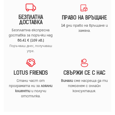
БЕЗПЛАТНА
ПРАВО НА ВРЪЩАНЕ
ДОСТАВКА
14
дни право на връщане и
Безплатна експресна
замяна.
доставка за поръчки над
86.41 € (169 лв.)
Поръчваш днес, получаваш
утре.
LOTUS FRIENDS
СВЪРЖИ СЕ С НАС
Стани част от
Винаги
сме насреща да ти
програмата ни за
лоялни
помогнем с онлайн
клиенти
и получи
консултация.
отстъпка.