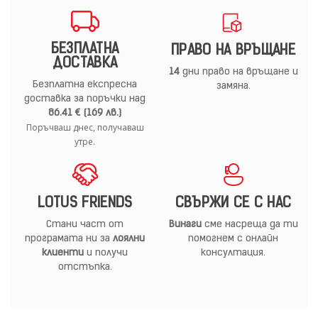
БЕЗПЛАТНА
ПРАВО НА ВРЪЩАНЕ
ДОСТАВКА
14
дни право на връщане и
Безплатна експресна
замяна.
доставка за поръчки над
86.41 € (169 лв.)
Поръчваш днес, получаваш
утре.
LOTUS FRIENDS
СВЪРЖИ СЕ С НАС
Стани част от
Винаги
сме насреща да ти
програмата ни за
лоялни
помогнем с онлайн
клиенти
и получи
консултация.
отстъпка.