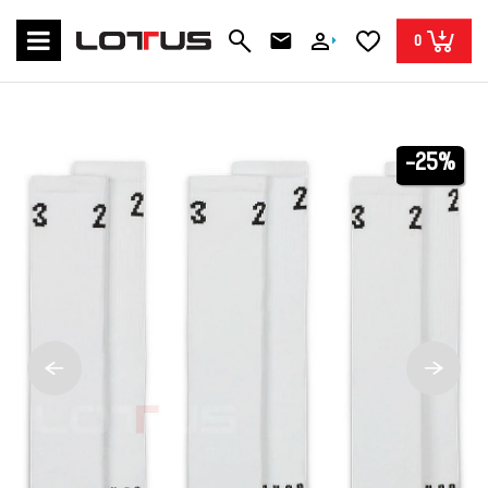
0
-25%