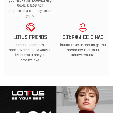
доставка за поръчки над
86.41 € (169 лв.)
Поръчваш днес, получаваш
утре.
LOTUS FRIENDS
СВЪРЖИ СЕ С НАС
Стани част от
Винаги
сме насреща да ти
програмата ни за
лоялни
помогнем с онлайн
клиенти
и получи
консултация.
отстъпка.