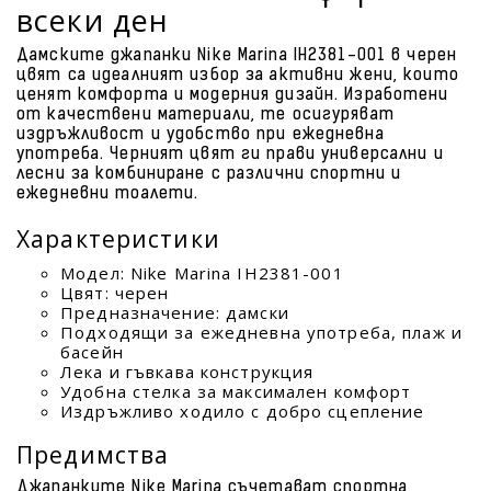
всеки ден
Дамските джапанки Nike Marina IH2381-001 в черен
цвят са идеалният избор за активни жени, които
ценят комфорта и модерния дизайн. Изработени
от качествени материали, те осигуряват
издръжливост и удобство при ежедневна
употреба. Черният цвят ги прави универсални и
лесни за комбиниране с различни спортни и
ежедневни тоалети.
Характеристики
Модел: Nike Marina IH2381-001
Цвят: черен
Предназначение: дамски
Подходящи за ежедневна употреба, плаж и
басейн
Лека и гъвкава конструкция
Удобна стелка за максимален комфорт
Издръжливо ходило с добро сцепление
Предимства
Джапанките Nike Marina съчетават спортна