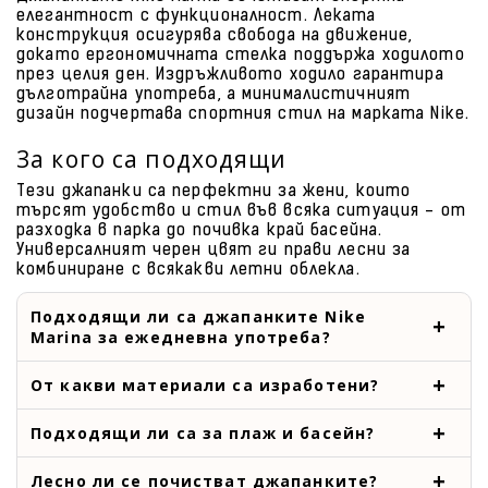
елегантност с функционалност. Леката
конструкция осигурява свобода на движение,
докато ергономичната стелка поддържа ходилото
през целия ден. Издръжливото ходило гарантира
дълготрайна употреба, а минималистичният
дизайн подчертава спортния стил на марката Nike.
За кого са подходящи
Тези джапанки са перфектни за жени, които
търсят удобство и стил във всяка ситуация - от
разходка в парка до почивка край басейна.
Универсалният черен цвят ги прави лесни за
комбиниране с всякакви летни облекла.
Подходящи ли са джапанките Nike
Marina за ежедневна употреба?
От какви материали са изработени?
Подходящи ли са за плаж и басейн?
Лесно ли се почистват джапанките?