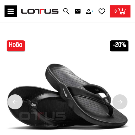
0
Ново
-20%