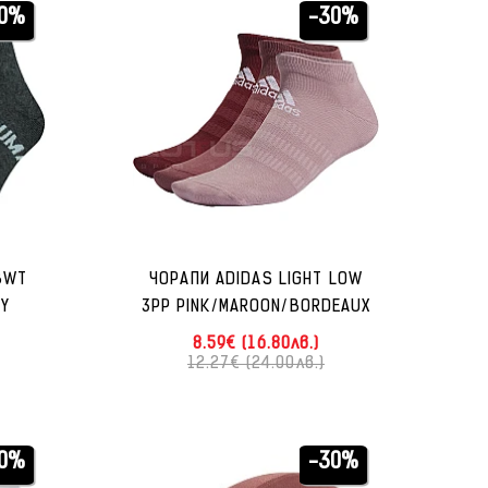
0%
-30%
BWT
ЧОРАПИ ADIDAS LIGHT LOW
Y
3PP PINK/MAROON/BORDEAUX
8.59€ (16.80лв.)
12.27€ (24.00лв.)
0%
-30%