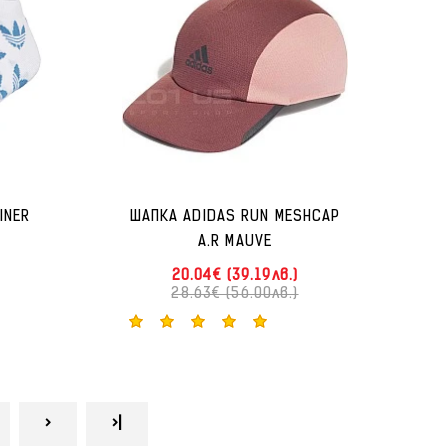
INER
ШАПКА ADIDAS RUN MESHCAP
A.R MAUVE
20.04€ (39.19лв.)
28.63€ (56.00лв.)
>
>|