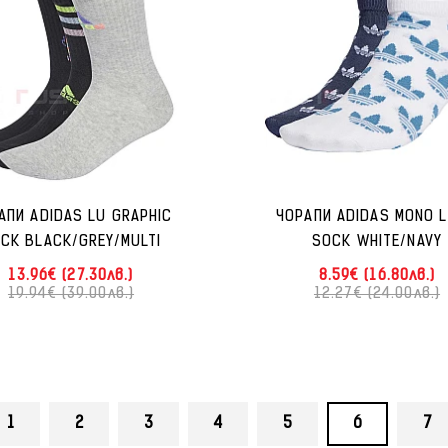
АПИ ADIDAS LU GRAPHIC
ЧОРАПИ ADIDAS MONO L
CK BLACK/GREY/MULTI
SOCK WHITE/NAVY
13.96€ (27.30лв.)
8.59€ (16.80лв.)
19.94€ (39.00лв.)
12.27€ (24.00лв.)
1
2
3
4
5
6
7