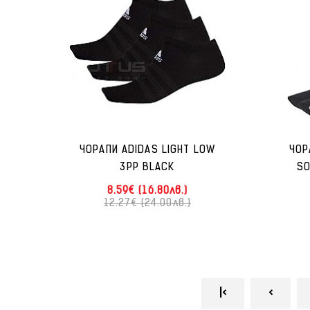
ЧОРАПИ ADIDAS LIGHT LOW
ЧОР
3PP BLACK
SO
8.59€ (16.80лв.)
12.27€ (24.00лв.)
|<
<