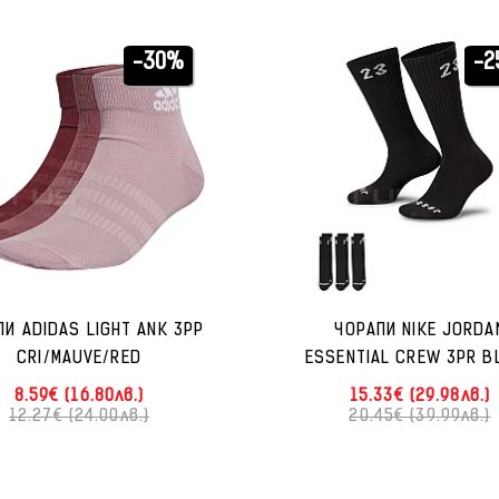
-30%
-2
ПИ ADIDAS LIGHT ANK 3PP
ЧОРАПИ NIKE JORDA
CRI/MAUVE/RED
ESSENTIAL CREW 3PR B
8.59€ (16.80лв.)
15.33€ (29.98лв.)
12.27€ (24.00лв.)
20.45€ (39.99лв.)