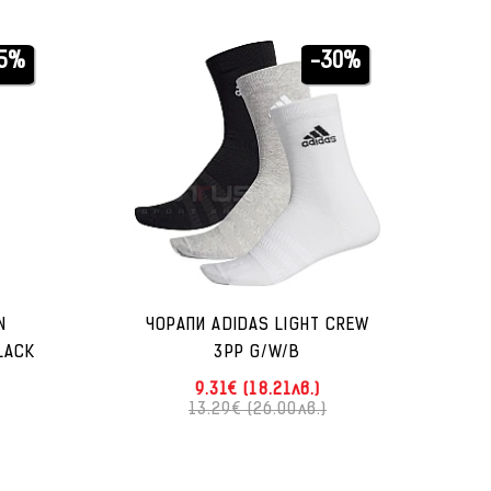
5%
-30%
N
ЧОРАПИ ADIDAS LIGHT CREW
LACK
3PP G/W/B
9.31€ (18.21лв.)
13.29€ (26.00лв.)