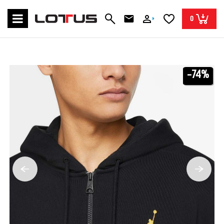
0
-74%