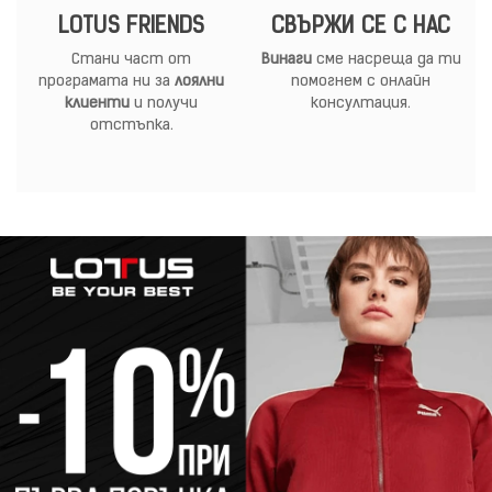
LOTUS FRIENDS
СВЪРЖИ СЕ С НАС
Стани част от
Винаги
сме насреща да ти
програмата ни за
лоялни
помогнем с онлайн
клиенти
и получи
консултация.
отстъпка.