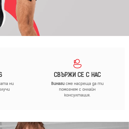
S
СВЪРЖИ СЕ С НАС
ата ни
Винаги
сме насреща да ти
олучи
помогнем с онлайн
консултация.