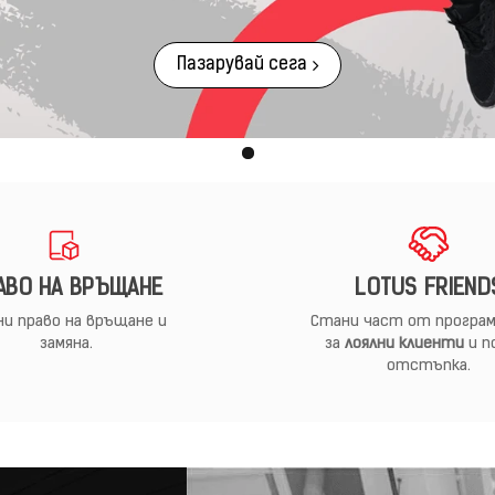
Пазарувай сега
АВО НА ВРЪЩАНЕ
LOTUS FRIEND
и право на връщане и
Стани част от програм
замяна.
за
лоялни клиенти
и п
отстъпка.