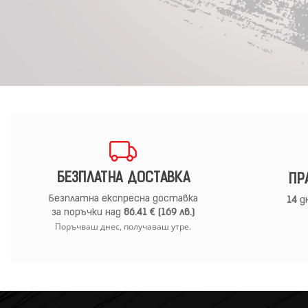
БЕЗПЛАТНА ДОСТАВКА
ПР
Безплатна експресна доставка
14
дн
за поръчки над
86.41 € (169 лв.)
Поръчваш днес, получаваш утре.