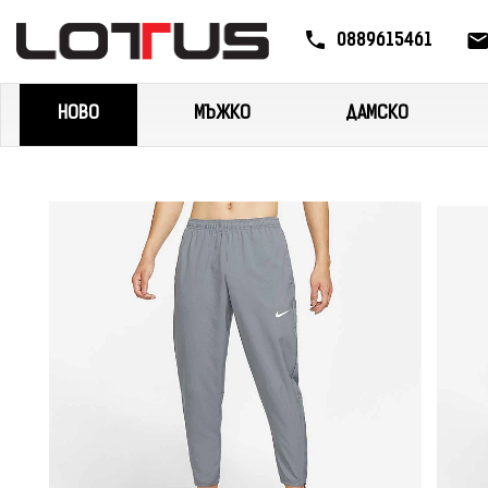
0889615461
НОВО
МЪЖКО
ДАМСКО