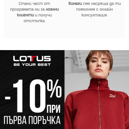
Стани част от
Винаги
сме насреща да ти
програмата ни за
лоялни
помогнем с онлайн
клиенти
и получи
консултация.
отстъпка.