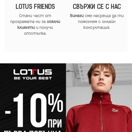
LOTUS FRIENDS
СВЪРЖИ СЕ С НАС
Стани част от
Винаги
сме насреща да ти
програмата ни за
лоялни
помогнем с онлайн
клиенти
и получи
консултация.
отстъпка.