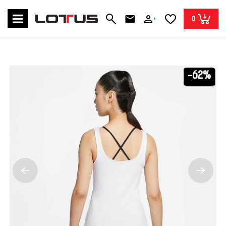
0
-62%