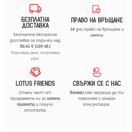
БЕЗПЛАТНА
ПРАВО НА ВРЪЩАНЕ
ДОСТАВКА
14
дни право на връщане и
Безплатна експресна
замяна.
доставка за поръчки над
86.41 € (169 лв.)
Поръчваш днес, получаваш
утре.
LOTUS FRIENDS
СВЪРЖИ СЕ С НАС
Стани част от
Винаги
сме насреща да ти
програмата ни за
лоялни
помогнем с онлайн
клиенти
и получи
консултация.
отстъпка.