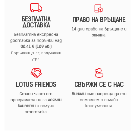
БЕЗПЛАТНА
ПРАВО НА ВРЪЩАНЕ
ДОСТАВКА
14
дни право на връщане и
Безплатна експресна
замяна.
доставка за поръчки над
86.41 € (169 лв.)
Поръчваш днес, получаваш
утре.
LOTUS FRIENDS
СВЪРЖИ СЕ С НАС
Стани част от
Винаги
сме насреща да ти
програмата ни за
лоялни
помогнем с онлайн
клиенти
и получи
консултация.
отстъпка.