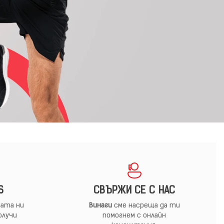
S
СВЪРЖИ СЕ С НАС
ата ни
Винаги
сме насреща да ти
олучи
помогнем с онлайн