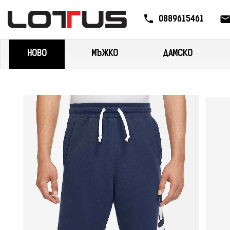
0889615461
НОВО
МЪЖКО
ДАМСКО