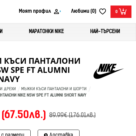
Моят профил
Любими (0)
0
И
МАРАТОНКИ NIKE
НАЙ-ТЪРСЕНИ
 КЪСИ ПАНТАЛОНИ
SW SPE FT ALUMNI
NAVY
И ДРЕХИ
МЪЖКИ КЪСИ ПАНТАЛОНИ И ШОРТИ
ТАЛОНИ NIKE NSW SPE FT ALUMNI SHORT NAVY
 (67.50лв.)
89.99€ (176.01лв.)
 с размери
Доставка