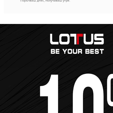
Поръчваш днес, получаваш утре.