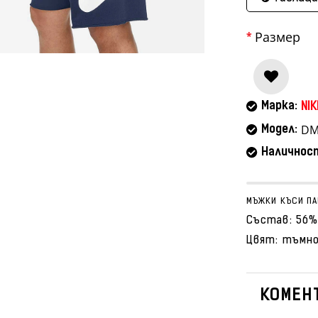
Размер
Марка:
NIK
DM
Модел:
Наличнос
МЪЖКИ КЪСИ ПА
Състав: 56%
Цвят: тъмн
КОМЕНТ