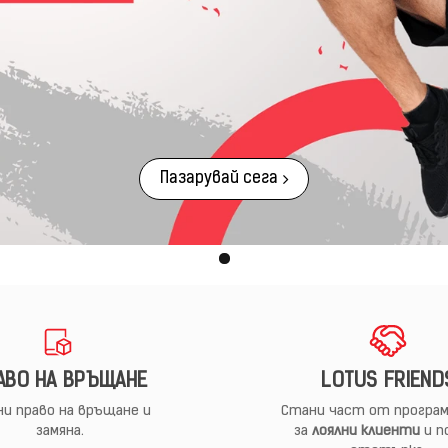
Пазарувай сега
АВО НА ВРЪЩАНЕ
LOTUS FRIEND
и право на връщане и
Стани част от програм
замяна.
за
лоялни клиенти
и п