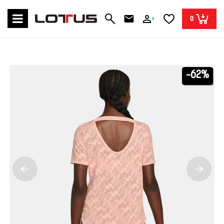
0
-62%