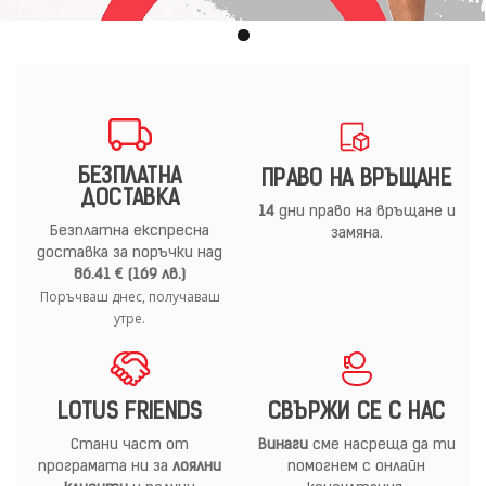
БЕЗПЛАТНА
ПРАВО НА ВРЪЩАНЕ
ДОСТАВКА
14
дни право на връщане и
Безплатна експресна
замяна.
доставка за поръчки над
86.41 € (169 лв.)
Поръчваш днес, получаваш
утре.
LOTUS FRIENDS
СВЪРЖИ СЕ С НАС
Стани част от
Винаги
сме насреща да ти
програмата ни за
лоялни
помогнем с онлайн