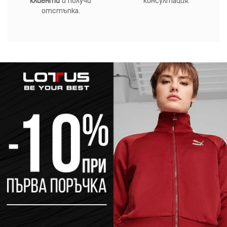
клиенти
и получи
консултация.
отстъпка.