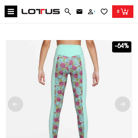
0
-64%