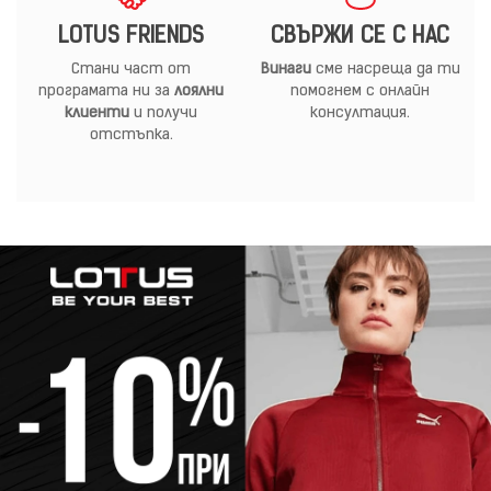
LOTUS FRIENDS
СВЪРЖИ СЕ С НАС
Стани част от
Винаги
сме насреща да ти
програмата ни за
лоялни
помогнем с онлайн
клиенти
и получи
консултация.
отстъпка.