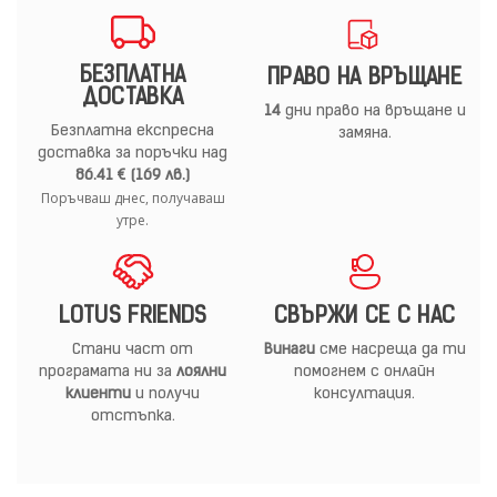
БЕЗПЛАТНА
ПРАВО НА ВРЪЩАНЕ
ДОСТАВКА
14
дни право на връщане и
Безплатна експресна
замяна.
доставка за поръчки над
86.41 € (169 лв.)
Поръчваш днес, получаваш
утре.
LOTUS FRIENDS
СВЪРЖИ СЕ С НАС
Стани част от
Винаги
сме насреща да ти
програмата ни за
лоялни
помогнем с онлайн
клиенти
и получи
консултация.
отстъпка.